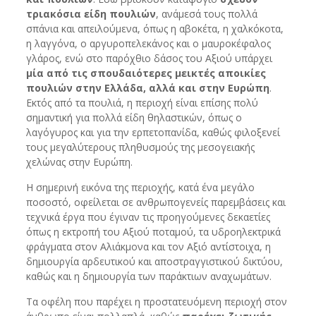
τριακόσια είδη πουλιών
, ανάμεσά τους πολλά
σπάνια και απειλούμενα, όπως η αβοκέτα, η χαλκόκοτα,
η λαγγόνα, ο αργυροπελεκάνος και ο μαυροκέφαλος
γλάρος, ενώ στο παρόχθιο δάσος του Αξιού υπάρχει
μία από τις σπουδαιότερες μεικτές αποικίες
πουλιών στην Ελλάδα, αλλά και στην Ευρώπη
.
Εκτός από τα πουλιά, η περιοχή είναι επίσης πολύ
σημαντική για πολλά είδη θηλαστικών, όπως ο
λαγόγυρος και για την ερπετοπανίδα, καθώς φιλοξενεί
τους μεγαλύτερους πληθυσμούς της μεσογειακής
χελώνας στην Ευρώπη.
Η σημερινή εικόνα της περιοχής, κατά ένα μεγάλο
ποσοστό, οφείλεται σε ανθρωπογενείς παρεμβάσεις και
τεχνικά έργα που έγιναν τις προηγούμενες δεκαετίες
όπως η εκτροπή του Αξιού ποταμού, τα υδροηλεκτρικά
φράγματα στον Αλιάκμονα και τον Αξιό αντίστοιχα, η
δημιουργία αρδευτικού και αποστραγγιστικού δικτύου,
καθώς και η δημιουργία των παράκτιων αναχωμάτων.
Τα οφέλη που παρέχει η προστατευόμενη περιοχή στον