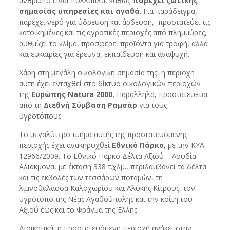
άνθρωπο είναι πολλαπλά, καθώς
παρέχει ζωτικής
σημασίας υπηρεσίες και αγαθά
. Για παράδειγμα,
παρέχει νερό για ύδρευση και άρδευση, προστατεύει τις
κατοικημένες και τις αγροτικές περιοχές από πλημμύρες,
ρυθμίζει το κλίμα, προσφέρει προϊόντα για τροφή, αλλά
και ευκαιρίες για έρευνα, εκπαίδευση και αναψυχή.
Χάρη στη μεγάλη οικολογική σημασία της, η περιοχή
αυτή έχει ενταχθεί στο δίκτυο οικολογικών περιοχών
της
Ευρώπης Natura 2000.
Παράλληλα, προστατεύεται
από τη
Διεθνή Σύμβαση Ραμσάρ
για τους
υγροτόπους.
Το μεγαλύτερο τμήμα αυτής της προστατευόμενης
περιοχής έχει ανακηρυχθεί
Εθνικό Πάρκο
, με την ΚΥΑ
12966/2009. Το Εθνικό Πάρκο Δέλτα Αξιού – Λουδία –
Αλιάκμονα, με έκταση 338 τ.χλμ., περιλαμβάνει τα δέλτα
και τις εκβολές των τεσσάρων ποταμών, τη
λιμνοθάλασσα Καλοχωρίου και Αλυκής Κίτρους, τον
υγρότοπο της Νέας Αγαθούπολης και την κοίτη του
Αξιού έως και το Φράγμα της Έλλης.
Διοικητικά, η προστατευόμενη περιοχή ανήκει στην