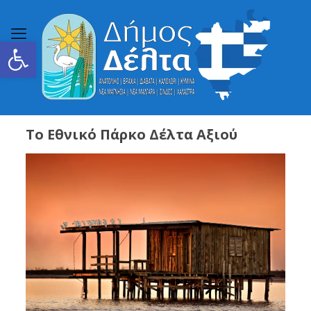
Ανοίξτε τη γραμμή εργαλείων
Το Εθνικό Πάρκο Δέλτα Αξιού