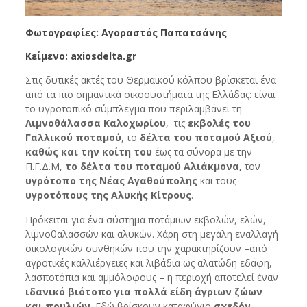
Φωτογραφίες: Αγοραστός Παπατσάνης
Κείμενο:
axiosdelta.gr
Στις δυτικές ακτές του Θερμαϊκού κόλπου βρίσκεται ένα
από τα πιο σημαντικά οικοσυστήματα της Ελλάδας: είναι
το υγροτοπικό σύμπλεγμα που περιλαμβάνει τη
Λιμνοθάλασσα Καλοχωρίου
, τις
εκβολές του
Γαλλικού ποταμού
, το
δέλτα του ποταμού Αξιού
,
καθώς και την κοίτη του
έως τα σύνορα με την
Π.Γ.Δ.Μ,
το δέλτα του ποταμού Αλιάκμονα,
τον
υγρότοπο της Νέας Αγαθούπολης
και τους
υγροτόπους της Αλυκής Κίτρους
.
Πρόκειται για ένα σύστημα ποτάμιων εκβολών, ελών,
λιμνοθαλασσών και αλυκών. Χάρη στη μεγάλη εναλλαγή
οικολογικών συνθηκών που την χαρακτηρίζουν –από
αγροτικές καλλιέργειες και λιβάδια ως αλατώδη εδάφη,
λασποτόπια και αμμόλοφους – η περιοχή αποτελεί έναν
ιδανικό βιότοπο για πολλά είδη άγριων ζώων
και πουλιών
. Εδώ βρίσκουν καταφύγιο
σχεδόν