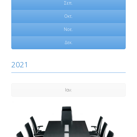
Σεπ.
Οκτ.
Νοε.
Δεκ.
2021
Ιαν.