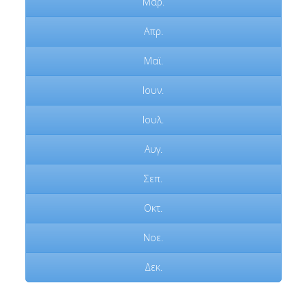
Μαρ.
Απρ.
Μαϊ.
Ιουν.
Ιουλ.
Αυγ.
Σεπ.
Οκτ.
Νοε.
Δεκ.