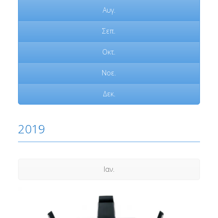
Αυγ.
Σεπ.
Οκτ.
Νοε.
Δεκ.
2019
Ιαν.