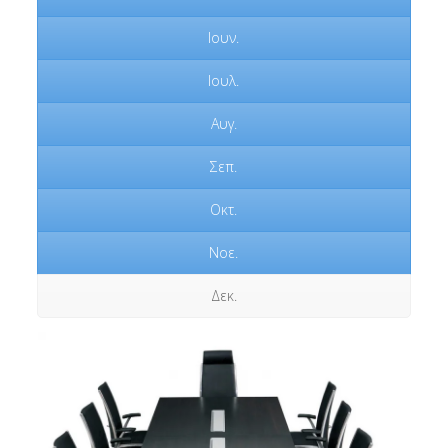
Ιουν.
Ιουλ.
Αυγ.
Σεπ.
Οκτ.
Νοε.
Δεκ.