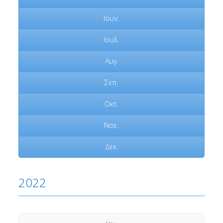
Ιουν.
Ιουλ.
Αυγ.
Σεπ.
Οκτ.
Νοε.
Δεκ.
2022