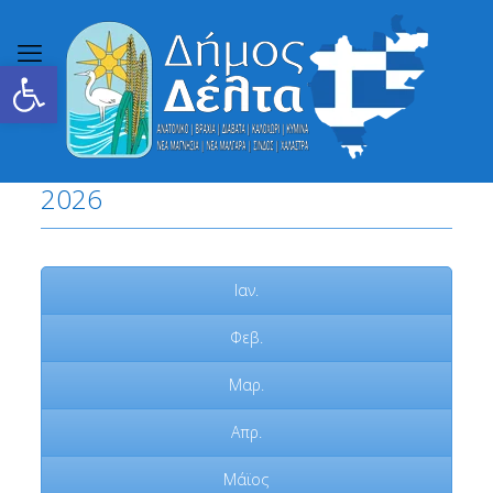
Ανοίξτε τη γραμμή εργαλείων
2026
Ιαν.
Φεβ.
Μαρ.
Απρ.
Μάϊος