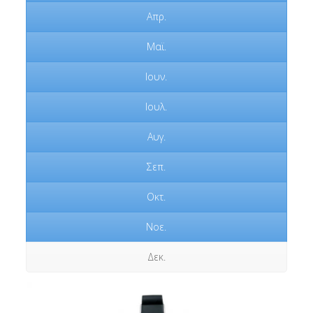
Απρ.
Μαϊ.
Ιουν.
Ιουλ.
Αυγ.
Σεπ.
Οκτ.
Νοε.
Δεκ.