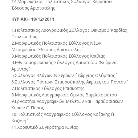
14.Μορφωτικός Πολιτιστικός Σύλλογος Κερασιού
Έδεσσας ΄΄Αριστοτέλης΄΄
ΚΥΡΙΑΚΗ 18/12/2011
1.Πολιτιστικός Λαογραφικός Σύλλογος Οικισμού Καρδίας
Πτολεμαϊδας
2.Μορφωτικός Πολιτιστικός Σύλλογος Νέων
Μεσημερίου Έδεσσας ΄΄Αριστοτέλης΄΄
3.Μορφωτικός Πολιτιστικός Σύλλογος Κριθιάς
4.Εθνικομορφωτικός Σύλλογος Αμυνταίου Φλώρινας
΄΄Αμύντας΄΄
5.Σύλλογος Βλάχων Ν.Σερρών ΄΄Γεώργιος Ολύμπιος΄΄
6.Σύλλογος Ποντίων Σταυρούπολης ΄΄Ακρίτες του Πόντου΄΄
7.Πολιτιστικός Σύλλογος Επισκοπής
8.Μορφωτικός Λαογραφικός Όμιλος Βαμβακοφύτου
9.Εργαστήρι Λαογραφικών Μελετών και Παραδοσιακών
Χορών ΄΄Ο Πύρος΄΄
10.Πολιτιστικός Λαογραφικός Σύλλογος Κοζάνης ΄΄Η
Κοζάνη΄΄
11.Χορευτικό Συγκρότημα Ιωνίας