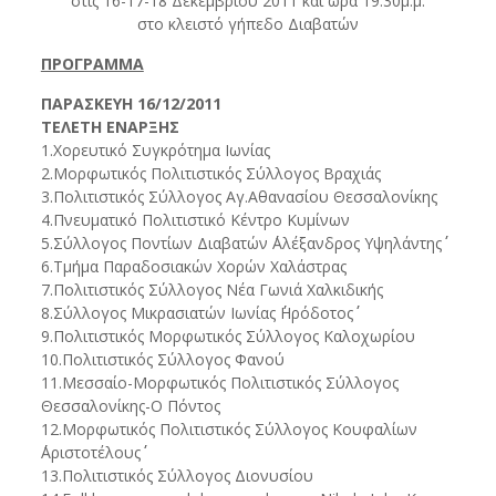
στις 16-17-18 Δεκεμβρίου 2011 και ώρα 19.30μ.μ.
στο κλειστό γήπεδο Διαβατών
ΠΡΟΓΡΑΜΜΑ
ΠΑΡΑΣΚΕΥΗ 16/12/2011
ΤΕΛΕΤΗ ΕΝΑΡΞΗΣ
1.Χορευτικό Συγκρότημα Ιωνίας
2.Μορφωτικός Πολιτιστικός Σύλλογος Βραχιάς
3.Πολιτιστικός Σύλλογος Αγ.Αθανασίου Θεσσαλονίκης
4.Πνευματικό Πολιτιστικό Κέντρο Κυμίνων
5.Σύλλογος Ποντίων Διαβατών ΄΄Αλέξανδρος Υψηλάντης΄΄
6.Τμήμα Παραδοσιακών Χορών Χαλάστρας
7.Πολιτιστικός Σύλλογος Νέα Γωνιά Χαλκιδικής
8.Σύλλογος Μικρασιατών Ιωνίας ΄΄Ηρόδοτος΄΄
9.Πολιτιστικός Μορφωτικός Σύλλογος Καλοχωρίου
10.Πολιτιστικός Σύλλογος Φανού
11.Μεσσαίο-Μορφωτικός Πολιτιστικός Σύλλογος
Θεσσαλονίκης-Ο Πόντος
12.Μορφωτικός Πολιτιστικός Σύλλογος Κουφαλίων
΄΄Αριστοτέλους΄΄
13.Πολιτιστικός Σύλλογος Διονυσίου