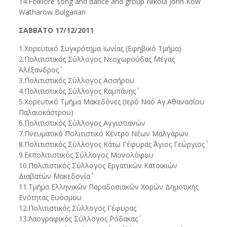
14.Folklore song and dance and group Nikola John Kow
Watharow Bulgarian
ΣΑΒΒΑΤΟ 17/12/2011
1.Χορευτικό Συγκρότημα Ιωνίας (Εφηβικό Τμήμα)
2.Πολιτιστικός Σύλλογος Νεοχωρούδας ΄΄Μέγας
Αλέξανδρος΄΄
3.Πολιτιστικός Σύλλογος Ασσήρου
4.Πολιτιστικός Σύλλογος ΄΄Καμπάνης΄΄
5.Χορευτικό Τμήμα Μακεδόνες (Ιερό Ναό Αγ.Αθανασίου
Παλαιοκάστρου)
6.Πολιτιστικός Σύλλογος Αγγιστιανών
7.Πνευματικό Πολιτιστικό Κέντρο Νέων Μαλγάρων
8.Πολιτιστικός Σύλλογος Κάτω Γέφυρας ΄΄Άγιος Γεώργιος΄΄
9.Εκπολιτιστικός Σύλλογος Μονολόφου
10.Πολιτιστικός Σύλλογος Εργατικών Κατοικιών
Διαβατών ΄΄Μακεδονία΄΄
11.Τμήμα Ελληνικών Παραδοσιακών Χορών Δημοτικής
Ενότητας Ευόσμου
12.Πολιτιστικός Σύλλογος Γέφυρας
13.Λαογραφικός Σύλλογος ΄΄Ρόδακας΄΄