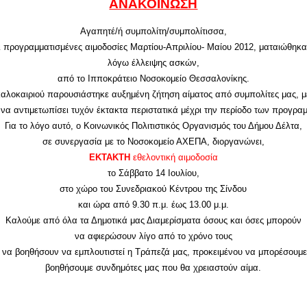
ΑΝΑΚΟΙΝΩΣΗ
Αγαπητέ/ή συμπολίτη/συμπολίτισσα,
ι προγραμματισμένες αιμοδοσίες Μαρτίου-Απριλίου- Μαίου 2012, ματαιώθηκα
λόγω έλλειψης ασκών,
από το Ιπποκράτειο Νοσοκομείο Θεσσαλονίκης.
καλοκαιριού παρουσιάστηκε αυξημένη ζήτηση αίματος από συμπολίτες μας, 
 να αντιμετωπίσει τυχόν έκτακτα περιστατικά μέχρι την περίοδο των προγρ
Για το λόγο αυτό, ο Κοινωνικός Πολιτιστικός Οργανισμός του Δήμου Δέλτα,
σε συνεργασία με το Νοσοκομείο ΑΧΕΠΑ, διοργανώνει,
ΕΚΤΑΚΤΗ
εθελοντική αιμοδοσία
το Σάββατο 14 Ιουλίου,
στο χώρο του Συνεδριακού Κέντρου της Σίνδου
και ώρα από 9.30 π.μ. έως 13.00 μ.μ.
Καλούμε από όλα τα Δημοτικά μας Διαμερίσματα όσους και όσες μπορούν
να αφιερώσουν λίγο από το χρόνο τους
ι να βοηθήσουν να εμπλουτιστεί η Τράπεζά μας, προκειμένου να μπορέσουμε
βοηθήσουμε συνδημότες μας που θα χρειαστούν αίμα.