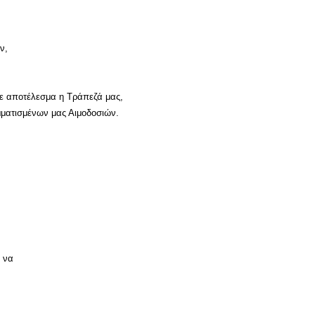
ν,
με αποτέλεσμα η Τράπεζά μας,
αμματισμένων μας Αιμοδοσιών.
 να