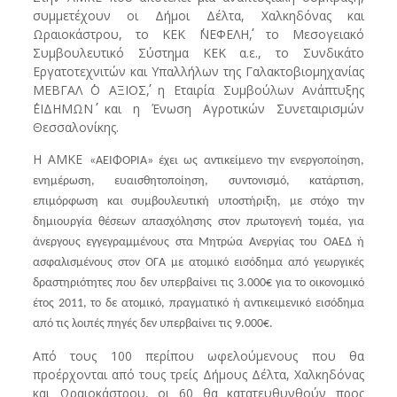
συμμετέχουν οι Δήμοι Δέλτα, Χαλκηδόνας και
Ωραιοκάστρου, το ΚΕΚ ΄΄ΝΕΦΕΛΗ΄΄, το Μεσογειακό
Συμβουλευτικό Σύστημα ΚΕΚ α.ε., το Συνδικάτο
Εργατοτεχνιτών και Υπαλλήλων της Γαλακτοβιομηχανίας
ΜΕΒΓΑΛ ΄΄Ο ΑΞΙΟΣ΄΄, η Εταιρία Συμβούλων Ανάπτυξης
΄΄ΕΙΔΗΜΩΝ΄΄ και η Ένωση Αγροτικών Συνεταιρισμών
Θεσσαλονίκης.
Η ΑΜΚΕ
«
ΑΕΙΦΟΡΙΑ
»
έχει ως αντικείμενο την ενεργοποίηση,
ενημέρωση, ευαισθητοποίηση, συντονισμό, κατάρτιση,
επιμόρφωση και συμβουλευτική υποστήριξη, με στόχο την
δημιουργία θέσεων απασχόλησης στον πρωτογενή τομέα, για
άνεργους εγγεγραμμένους στα Μητρώα Ανεργίας του ΟΑΕΔ ή
ασφαλισμένους στον ΟΓΑ με ατομικό εισόδημα από γεωργικές
δραστηριότητες που δεν υπερβαίνει τις 3.000
€
για το οικονομικό
έτος 2011, το δε ατομικό, πραγματικό ή αντικειμενικό εισόδημα
από τις λοιπές πηγές δεν υπερβαίνει τις 9.000
€.
Από τους 100 περίπου ωφελούμενους που θα
προέρχονται από τους τρείς Δήμους Δέλτα, Χαλκηδόνας
και Ωραιοκάστρου, οι 60 θα κατατευθυνθούν προς