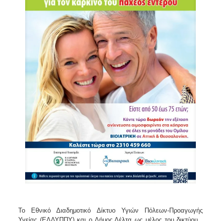
Το Εθνικό Διαδημοτικό Δίκτυο Υγιών Πόλεων-Προαγωγής
Υγείας (ΕΔΔΥΠΠΥ) και ο Δήμος Δέλτα ως μέλος του δικτύου ,