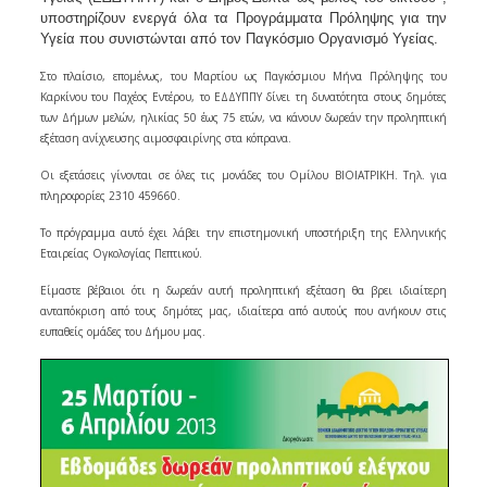
υποστηρίζουν ενεργά όλα τα Προγράμματα Πρόληψης για την
Υγεί
α που συνιστώνται από τον Παγκόσμιο Οργανισμό Υγείας.
Στο πλαίσιο, επομένως, του Μαρτίου ως Παγκόσμιου Μήνα Πρόληψης του
Καρκίνου του Παχέος Εντέρου, το ΕΔΔΥΠΠΥ δίνει τη δυνατότητα στους δημότες
των Δήμων μελών, ηλικίας 50 έως 75 ετών, να κάνουν δωρεάν την προληπτική
εξέταση ανίχνευσης αιμοσφαιρίνης στα κόπρανα.
Οι εξετάσεις γίνονται σε όλες τις μονάδες του Ομίλου ΒΙΟΙΑΤΡΙΚΗ. Τηλ. για
πληροφορίες 2310 459660.
Το πρόγραμμα αυτό έχει λάβει την επιστημονική υποστήριξη της Ελληνικής
Εταιρείας Ογκολογίας Πεπτικού.
Είμαστε βέβαιοι ότι η δωρεάν αυτή προληπτική εξέταση θα βρει ιδιαίτερη
ανταπόκριση από τους δημότες μας, ιδιαίτερα από αυτούς που ανήκουν στις
ευπαθείς ομάδες του Δήμου μας.