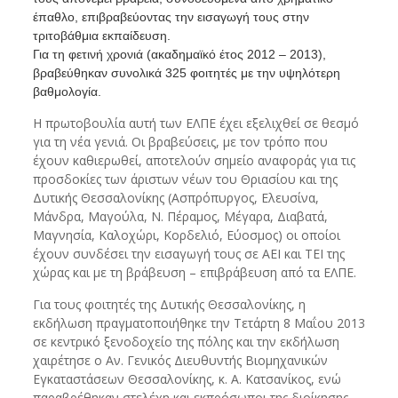
έπαθλο, επιβραβεύοντας την εισαγωγή τους
στην
τριτοβάθμια εκπαίδευση.
Για τη φετινή χρονιά (ακαδημαϊκό έτος 2012 – 2013),
βραβεύθηκαν συνολικά 325 φοιτητές με την υψηλότερη
βαθμολογία.
Η πρωτοβουλία αυτή των ΕΛΠΕ έχει εξελιχθεί σε θεσμό
για τη νέα γενιά. Οι βραβεύσεις, με τον τρόπο που
έχουν καθιερωθεί, αποτελούν σημείο αναφοράς για τις
προσδοκίες των άριστων νέων του Θριασίου και της
Δυτικής Θεσσαλονίκης (Ασπρόπυργος, Ελευσίνα,
Μάνδρα, Μαγούλα, Ν. Πέραμος, Μέγαρα, Διαβατά,
Μαγνησία, Καλοχώρι, Κορδελιό, Εύοσμος) οι οποίοι
έχουν συνδέσει την εισαγωγή τους σε ΑΕΙ και ΤΕΙ της
χώρας και με τη βράβευση – επιβράβευση από τα ΕΛΠΕ.
Για τους φοιτητές της Δυτικής Θεσσαλονίκης, η
εκδήλωση πραγματοποιήθηκε την Τετάρτη 8 Μαΐου 2013
σε κεντρικό ξενοδοχείο της πόλης και την εκδήλωση
χαιρέτησε ο Αν. Γενικός Διευθυντής Βιομηχανικών
Εγκαταστάσεων Θεσσαλονίκης, κ. Α. Κατσανίκος, ενώ
παραβρέθηκαν στελέχη και εκπρόσωποι της διοίκησης