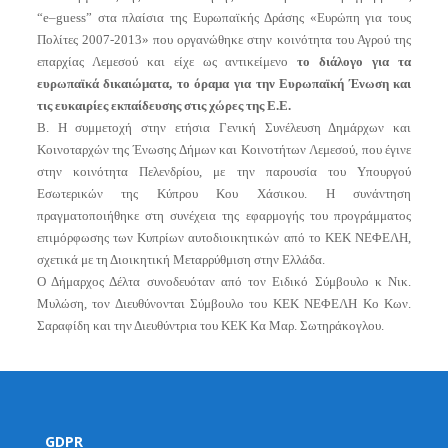
“
e
–
guess
” στα πλαίσια της Ευρωπαϊκής Δράσης «Ευρώπη για τους
Πολίτες 2007-2013» που οργανώθηκε στην κοινότητα του Αγρού της
επαρχίας Λεμεσού και είχε ως αντικείμενο
το διάλογο για τα
ευρωπαϊκά δικαιώματα, το όραμα για την Ευρωπαϊκή Ένωση και
τις ευκαιρίες εκπαίδευσης στις χώρες της Ε.Ε.
Β. Η συμμετοχή στην ετήσια Γενική Συνέλευση Δημάρχων και
Κοινοταρχών της Ένωσης Δήμων και Κοινοτήτων Λεμεσού, που έγινε
στην κοινότητα Πελενδρίου, με την παρουσία του Υπουργού
Εσωτερικών της Κύπρου Κου Χάσικου. Η συνάντηση
πραγματοποιήθηκε στη συνέχεια της εφαρμογής του προγράμματος
επιμόρφωσης των Κυπρίων αυτοδιοικητικών από το ΚΕΚ ΝΕΦΕΛΗ,
σχετικά με τη Διοικητική Μεταρρύθμιση στην Ελλάδα.
Ο Δήμαρχος Δέλτα συνοδευόταν από τον Ειδικό Σύμβουλο κ Νικ.
Μυλώση, τον Διευθύνονται Σύμβουλο του ΚΕΚ ΝΕΦΕΛΗ Κο Κων.
Σαραφίδη και την Διευθύντρια του ΚΕΚ Κα Μαρ. Σωτηράκογλου.
GDPR