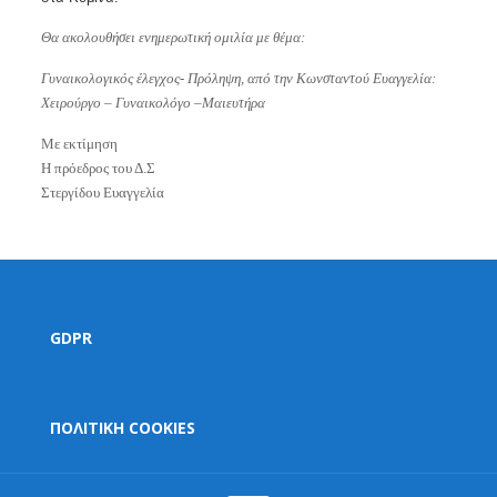
Θα ακολουθήσει ενημερωτική ομιλία με θέμα:
Γυναικολογικός έλεγχος- Πρόληψη, από την Κωνσταντού Ευαγγελία:
Χειρούργο – Γυναικολόγο –Μαιευτήρα
Με εκτίμηση
Η πρόεδρος του Δ.Σ
Στεργίδου Ευαγγελία
GDPR
ΠΟΛΙΤΙΚΗ COOKIES