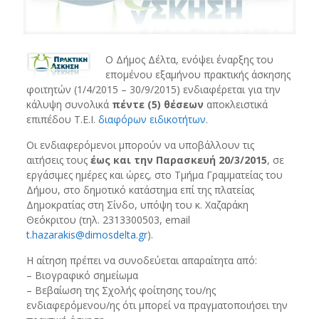
Ο Δήμος Δέλτα, ενόψει έναρξης του
επομένου εξαμήνου πρακτικής άσκησης
φοιτητών (1/4/2015 – 30/9/2015) ενδιαφέρεται για την
κάλυψη συνολικά
πέντε (5) θέσεων
αποκλειστικά
επιπέδου Τ.Ε.Ι.
διαφόρων ειδικοτήτων
.
Οι ενδιαφερόμενοι μπορούν να υποβάλλουν τις
αιτήσεις τους
έως και την Παρασκευή 20/3/2015
, σε
εργάσιμες ημέρες και ώρες, στο Τμήμα Γραμματείας του
Δήμου, στο δημοτικό κατάστημα επί της πλατείας
Δημοκρατίας στη Σίνδο, υπόψη του κ. Χαζαράκη
Θεόκριτου (τηλ. 2313300503, email
t.hazarakis@dimosdelta.gr
).
Η αίτηση πρέπει να συνοδεύεται απαραίτητα από:
– Βιογραφικό σημείωμα
– Βεβαίωση της Σχολής φοίτησης του/ης
ενδιαφερόμενου/ης ότι μπορεί να πραγματοποιήσει την