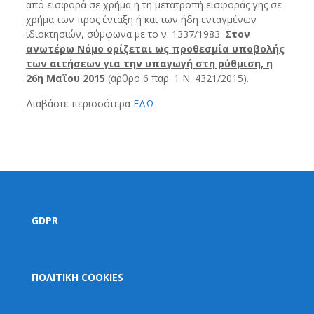
από εισφορά σε χρήμα ή τη μετατροπή εισφοράς γης σε
χρήμα των προς ένταξη ή και των ήδη ενταγμένων
ιδιοκτησιών, σύμφωνα με το ν. 1337/1983.
Στον
ανωτέρω Νόμο ορίζεται ως
προθεσμία υποβολής
των αιτήσεων για την υπαγωγή στη ρύθμιση, η
26η Μαΐου 2015
(άρθρο 6 παρ. 1 Ν. 4321/2015).
Διαβάστε περισσότερα
ΕΔΩ
GDPR
ΠΟΛΙΤΙΚΗ COOKIES