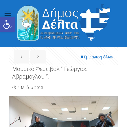
Ανοίξτε τη γραμμή εργαλείων
Εμφάνιση όλων
Μουσικό Φεστιβάλ ” Γεώργιος
Αβράμογλου “.
4 Μαΐου 2015