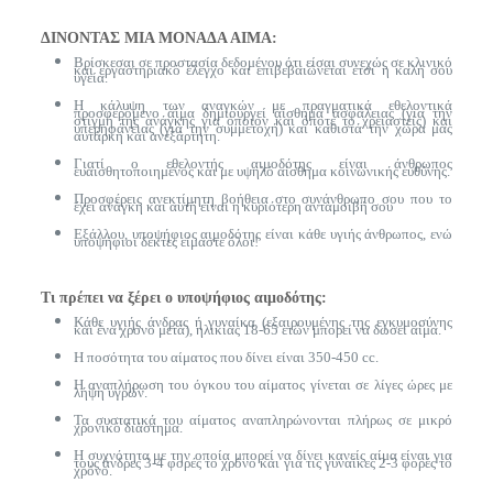
ΔΙΝΟΝΤΑΣ ΜΙΑ ΜΟΝΑΔΑ ΑΙΜΑ:
Βρίσκεσαι σε προστασία δεδομένου ότι είσαι συνεχώς σε κλινικό
και εργαστηριακό έλεγχο και επιβεβαιώνεται έτσι η καλή σου
υγεία.
Η κάλυψη των αναγκών με πραγματικά εθελοντικά
προσφερόμενο αίμα δημιουργεί αίσθημα ασφάλειας (για την
στιγμή της ανάγκης για όποιον και όποτε το χρειαστείς) και
υπερηφάνειας (για την συμμετοχή) και καθιστά την χώρα μας
αυτάρκη και ανεξάρτητη.
Γιατί ο εθελοντής αιμοδότης είναι άνθρωπος
ευαισθητοποιημένος και με υψηλό αίσθημα κοινωνικής ευθύνης.
Προσφέρεις ανεκτίμητη βοήθεια στο συνάνθρωπο σου που το
έχει ανάγκη και αυτή είναι η κυριότερη ανταμοιβή σου
Εξάλλου, υποψήφιος αιμοδότης είναι κάθε υγιής άνθρωπος, ενώ
υποψήφιοι δέκτες είμαστε όλοι!
Τι πρέπει να ξέρει ο υποψήφιος αιμοδότης:
Κάθε υγιής άνδρας ή γυναίκα (εξαιρουμένης της εγκυμοσύνης
και ένα χρόνο μετά), ηλικίας 18-65 ετών μπορεί να δώσει αίμα.
Η ποσότητα του αίματος που δίνει είναι 350-450 cc.
Η αναπλήρωση του όγκου του αίματος γίνεται σε λίγες ώρες με
λήψη υγρών.
Τα συστατικά του αίματος αναπληρώνονται πλήρως σε μικρό
χρονικό διάστημα.
Η συχνότητα με την οποία μπορεί να δίνει κανείς αίμα είναι για
τους άνδρες 3-4 φορές το χρόνο και για τις γυναίκες 2-3 φορές το
χρόνο.