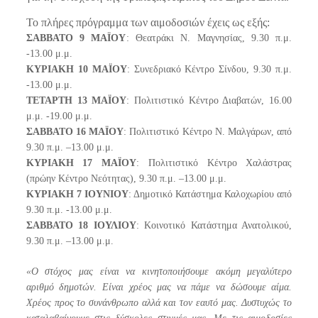
Το πλήρες πρόγραμμα των αιμοδοσιών έχεις ως εξής:
ΣΑΒΒΑΤΟ 9 ΜΑΪΟΥ
: Θεατράκι Ν. Μαγνησίας, 9.30 π.μ.
-13.00 μ.μ.
ΚΥΡΙΑΚΗ 10 ΜΑΪΟΥ
: Συνεδριακό Κέντρο Σίνδου, 9.30 π.μ.
-13.00 μ.μ.
ΤΕΤΑΡΤΗ 13 ΜΑΪΟΥ
: Πολιτιστικό Κέντρο Διαβατών, 16.00
μ.μ. -19.00 μ.μ.
ΣΑΒΒΑΤΟ 16 ΜΑΪΟΥ
: Πολιτιστικό Κέντρο N. Μαλγάρων, από
9.30 π.μ. –13.00 μ.μ.
ΚΥΡΙΑΚΗ 17 ΜΑΪΟΥ
: Πολιτιστικό Κέντρο Χαλάστρας
(πρώην Κέντρο Νεότητας), 9.30 π.μ. –13.00 μ.μ.
ΚΥΡΙΑΚΗ 7 ΙΟΥΝΙΟΥ
: Δημοτικό Κατάστημα Καλοχωρίου από
9.30 π.μ. -13.00 μ.μ.
ΣΑΒΒΑΤΟ 18 ΙΟΥΛΙΟΥ
: Κοινοτικό Κατάστημα Ανατολικού,
9.30 π.μ. –13.00 μ.μ.
«Ο στόχος μας είναι να κινητοποιήσουμε ακόμη μεγαλύτερο
αριθμό δημοτών. Είναι χρέος μας να πάμε να δώσουμε αίμα.
Χρέος προς το συνάνθρωπο αλλά και τον εαυτό μας. Δυστυχώς το