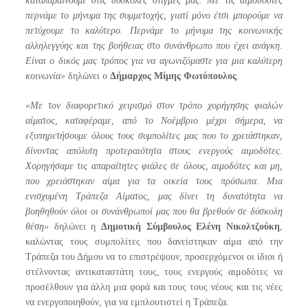
καταλαβαίνουμε στις δύσκολες στιγμές μας. Με τις αιμοδοσίες
περνάμε το μήνυμα της συμμετοχής, γιατί μόνο έτσι μπορούμε να
πετύχουμε το καλύτερο. Περνάμε το μήνυμα της κοινωνικής
αλληλεγγύης και της βοήθειας στο συνάνθρωπο που έχει ανάγκη.
Είναι ο δικός μας τρόπος για να αγωνιζόμαστε για μια καλύτερη
κοινωνία»
δηλώνει ο
Δήμαρχος Μίμης Φωτόπουλος
.
«Με τον διαφορετικό χειρισμό στον τρόπο χορήγησης φιαλών
αίματος, καταφέραμε, από το Νοέμβριο μέχρι σήμερα, να
εξυπηρετήσουμε όλους τους συμπολίτες μας που το χρειάστηκαν,
δίνοντας απόλυτη προτεραιότητα στους ενεργούς αιμοδότες.
Χορηγήσαμε τις απαραίτητες φιάλες σε όλους, αιμοδότες και μη,
που χρειάστηκαν αίμα για τα οικεία τους πρόσωπα. Μια
ενισχυμένη Τράπεζα Αίματος, μας δίνει τη δυνατότητα να
βοηθηθούν όλοι οι συνάνθρωποί μας που θα βρεθούν σε δύσκολη
θέση»
δηλώνει η
Δημοτική Σύμβουλος Ελένη Νικολτζούκη
,
καλώντας τους συμπολίτες που δανείστηκαν αίμα από την
Τράπεζα του Δήμου να το επιστρέψουν, προσερχόμενοι οι ίδιοι ή
στέλνοντας αντικαταστάτη τους, τους ενεργούς αιμοδότες να
προσέλθουν για άλλη μια φορά και τους τους νέους και τις νέες
να ενεργοποιηθούν, για να εμπλουτιστεί η Τράπεζα.