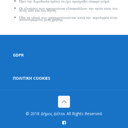
Πριν την Αιμοδοσία πρέπει να έχει προηγηθεί ελαφρύ γεύμα.
Οι εξετάσεις που προηγούνται εξασφαλίζουν την υγεία τόσο του
δότη, όσο και του λήπτη.
Όλα τα υλικά που χρησιμοποιούνται κατά την αιμοληψία είναι
αποστειρωμένα, μιας χρήσης.
GDPR
ΠΟΛΙΤΙΚΗ COOKIES
© 2018 Δήμος Δέλτα. All Rights Reserved.