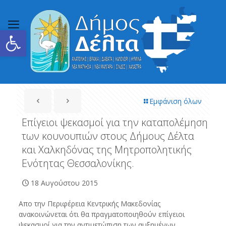
Ανοίξτε τη γραμμή εργαλείων
Εμφάνιση όλων
Επίγειοι ψεκασμοί για την καταπολέμηση
των κουνουπιών στους Δήμους Δέλτα
και Χαλκηδόνας της Μητροπολητικής
Ενότητας Θεσσαλονίκης.
18 Αυγούστου 2015
Απο την Περιφέρεια Κεντρικής Μακεδονίας
ανακοινώνεται ότι θα πραγματοποιηθούν επίγειοι
ψεκασμοί για την αντιμετώπιση των αυξημένων