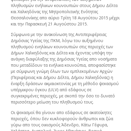
πληθυσμών ενήλικων κουνουπιών στους Δήμου Δέλτα
και Χαλκηδόνας της Μητροπολιτικής Ενότητας
Θεσσαλονίκης απο αύριο Τρίτη 18 Αυγούτου 2015 μέχρι
και την Παρασκευή 21 Αυγούστου 2015.
Σύμφωνα με την ανακοίνωση της Αντιπεριφέρειας
Δημόσιας Υγείας της ΠΚΜ, λόγω του αυξημένου
πληθυσμού ενηλίκων κουνουπιών στις περιοχές των
Δήμων Χαλκηδόνας και Δέλτα και έχοντας υπόψη την
ανάγκη διαφύλαξης της Δημόσιας Υγείας απο νοσήματα
που μεταδίδουν τα ενήλικα κουνούπια, αποφασίστηκε
με σύμφωνη γνώμη όλων των εμπλεκομένων Αρχών
(Περιφέρειας και Δήμου Δέλτα, Δήμου Χαλκηδόνας) η
έναρξη δράσεων ακμαιοκτονίας με τη μέθοδο ψεκασμού
υπέρμικρου όγκου (ULV) από εδάφους σε
συγκεκριμένες περιοχές, με σκοπό την όσο το δυνατό
περισσότερο μείωση του πληθυσμού τους.
Οι ψεκασμοί θα γίνουν απο εδάφους σε ακατοίκητες
περιοχές, όπου δεν κυκλοφορούν άνθρωποι και ζώα
γύρω απο τους οικισμούς Άδενδρο, Κάτω Γέφυρα,
Χαλάστρα, Ανατολικό, Άγιος Αθανάσιος, Βραχιά,