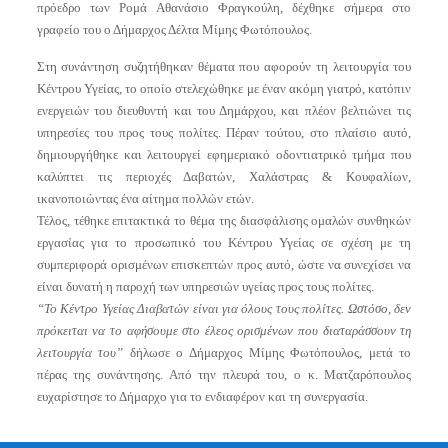
πρόεδρο των Ρομά Αθανάσιο Φραγκούλη, δέχθηκε σήμερα στο
γραφείο του ο Δήμαρχος Δέλτα Μίμης Φωτόπουλος.
Στη συνάντηση συζητήθηκαν θέματα που αφορούν τη λειτουργία του
Κέντρου Υγείας, το οποίο στελεχώθηκε με έναν ακόμη γιατρό, κατόπιν
ενεργειών του διευθυντή και του Δημάρχου, και πλέον βελτιώνει τις
υπηρεσίες του προς τους πολίτες. Πέραν τούτου, στο πλαίσιο αυτό,
δημιουργήθηκε και λειτουργεί εφημεριακό οδοντιατρικό τμήμα που
καλύπτει τις περιοχές Δαβατών, Χαλάστρας & Κουφαλίων,
ικανοποιώντας ένα αίτημα πολλών ετών.
Τέλος, τέθηκε επιτακτικά το θέμα της διασφάλισης ομαλών συνθηκών
εργασίας για το προσωπικό του Κέντρου Υγείας σε σχέση με τη
συμπεριφορά ορισμένων επισκεπτών προς αυτό, ώστε να συνεχίσει να
είναι δυνατή η παροχή των υπηρεσιών υγείας προς τους πολίτες.
“Το Κέντρο Υγείας Διαβατών είναι για όλους τους πολίτες. Ωστόσο, δεν
πρόκειται να το αφήσουμε στο έλεος ορισμένων που διαταράσσουν τη
λειτουργία του”
δήλωσε ο Δήμαρχος Μίμης Φωτόπουλος, μετά το
πέρας της συνάντησης. Από την πλευρά του, ο κ. Ματζαρόπουλος
ευχαρίστησε το Δήμαρχο για το ενδιαφέρον και τη συνεργασία.