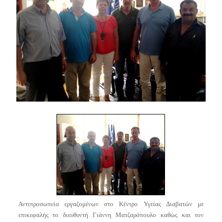
Αντιπροσωπεία εργαζομένων στο Κέντρο Υγείας Διαβατών με
επικεφαλής το διευθυντή Γιάννη Ματζαρόπουλο καθώς και τον