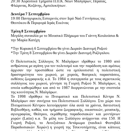
20:30 Χορευτικά Τμήματα Π.Π.Κ. Νέων Μαλγάρων, Περαίας,
Φλώρινας, Κοζάνης, Αμπελοκήπων.
Δευτέρα 7 Σεπτεμβρίου
19:00 Πανηγυρικός Εσπερινός στον Ιερό Ναό Γεννήσεως της
Θεοτόκου & Περιφορά Ιεράς Εικόνας
Τρίτη 8 Σεπτεμβρίου
Μεγάλη συναυλία με το Μουσικό Πλήρωμα του Γιάννη Κουλούσια &
την Μαρία Κατέχη
*Την Κυριακή 6 Σεπτεμβρίου θα γίνει Δωρεάν Διανομή Ρυζιού
*Την Τρίτη 8 Σεπτεμβρίου θα γίνει Δωρεάν Διανομή Ρυζόγαλου.
Ο Πολιτιστικός Σύλλογος Ν. Μαλγάρων ιδρύθηκε το 1980 από
ανθρώπους με αγάπη για τον πολιτισμό και την παράδοση και αμέσως
άρχισαν την προσπάθεια ώστε να εμπλουτιστεί η πολιτιστική
δραστηριότητα του χωριού, με χορούς, θεατρικές παραστάσεις,
εκθέσεις ζωγραφικής κ.ά. Το 1984 η συνεργασία με τους αγροτικούς
συλλόγους του χωριού, γέννησε τη Γιορτή Ρυζιού Ν. Μαλγάρων, η
οποία καθιερώθηκε και από το 1987 διοργανώνεται με την εποπτεία
της κοινότητας Ν. Μαλγάρων.
Το 1998 ιδρύθηκε το Πνευματικό και Πολιτιστικό Κέντρο Ν.
Μαλγάρων σαν συνέχεια του Πολιτιστικού Συλλόγου. Στο χώρο του
Πνευματικού Κέντρου λειτούργησαν όλα αυτά τα χρόνια, δανειστική
Βιβλιοθήκη, καθώς και τμήματα ζωγραφικής, εικαστικών, μουσικής,
αγιογραφίας, Θεάτρου, εκμάθησης παραδοσιακών και μοντέρνων
χορών (Latin) κ.α. Τα μέλη του Συλλόγου ανέρχονται στα 150. Η
Γιορτή Ρυζιού, το Ανοιξιάτικο Αντάμωμα (παιδικό Φεστιβάλ
Παραδοσιακών Χορών) η γιορτή της Τσικνοπέμπτης, είναι κάποιες