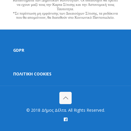
Καταστήματα τών Δημοτικών Κοινοτήτων. Οι δικαιούχοι θα πρέπει
να εχουν μαζί τους την Καρτα Σίτισης και την Αστυνομική τους
Ταυτοτητα.
*Σε περίπτωση μη εμφάνισης των Δικαιούχων Σίτισης, τα ροδάκινα
που θα απομείνουν, θα διατεθούν στο Κοινωνικό Παντοπωλείο.
GDPR
ΠΟΛΙΤΙΚΗ COOKIES
© 2018 Δήμος Δέλτα. All Rights Reserved.