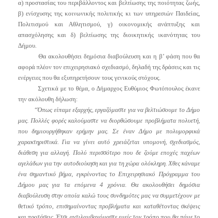
α) προστασίας του περιβάλλοντος και βελτίωσης της ποιότητας ζωής,
β) ενίσχυσης της κοινωνικής πολιτικής κι των υπηρεσιών Παιδείας,
Πολιτισμού και Αθλητισμού, γ) οικονομικής ανάπτυξης και
απασχόλησης και δ) βελτίωσης της διοικητικής ικανότητας του
Δήμου.
Θα ακολουθήσει δημόσια διαβούλευση και η β’ φάση που θα
αφορά πλέον τον επιχειρησιακό σχεδιασμό, δηλαδή της δράσεις και τις
ενέργειες που θα εξυπηρετήσουν τους γενικούς στόχους.
Σχετικά με το θέμα, ο Δήμαρχος Ευθύμιος Φωτόπουλος έκανε
την ακόλουθη δήλωση:
“Όπως είπαμε εξαρχής, εργαζόμαστε για να βελτιώσουμε το Δήμο
μας. Πολλές φορές καλούμαστε να διορθώσουμε προβλήματα πολυετή,
που δημιουργήθηκαν ερήμην μας. Σε έναν Δήμο με πολυμορφικά
χαρακτηριστικά. Για να γίνει αυτό χρειάζεται υπομονή, σχεδιασμός,
διάθεση για αλλαγή. Πολύ περισσότερο που δε ζούμε εποχές παχέων
αγελάδων για την αυτοδιοίκηση και για τη χώρα ολόκληρη. Χθες κάναμε
ένα σημαντικό βήμα, εγκρίνοντας το Επιχειρησιακό Πρόγραμμα του
Δήμου μας για τα επόμενα 4 χρόνια. Θα ακολουθήσει δημόσια
διαβούλευση στην οποία καλώ τους συνδημότες μας να συμμετέχουν με
θετικό τρόπο, επισημαίνοντας προβλήματα και καταθέτοντας σκέψεις
και προτάσεις. Έτσι αντιλαμβανόμαστε εμείς τον τρόπο που θα πάμε το