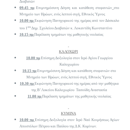
Διαβατών
09.45 πμ
Επιμνημόσυνη Δέηση και κατάθεση στεφανιών
στο
Μνημείο των Ηρώων, ενός λεπτού σιγή, Εθνικός Ύμνος
10.00 πμ
Εκφώνηση Πανηγυρικού της ημέρας από τον Δάσκαλο
ου
του 1
Δημ. Σχολείου Διαβατών κ. Λοκαντίδη Κωνσταντίνο
10.15 πμ
Παρέλαση τμημάτων της μαθητικής νεολαίας
ΚΑΛΟΧΩΡΙ
10.00 πμ
Επίσημη Δοξολογία στον Ιερό Αγίου Γεωργίου
Καλοχωρίου
10.15 πμ
Επιμνημόσυνη Δέηση και κατάθεση στεφανιών στο
Μνημείο των Ηρώων, ενός λεπτού σιγή, Εθνικός Ύμνος
10.30 πμ
Εκφώνηση Πανηγυρικού της ημέρας από την μαθήτρια
της Β’ Λυκείου Καλοχωρίου Τασούδη Αναστασία
11.00 πμ
Παρέλαση τμημάτων της μαθητικής νεολαίας
ΚΥΜΙΝΑ
10.00 πμ
Επίσημη Δοξολογία στον Ιερό Ναό Κοιμήσεως Αγίων
Αποστόλων Πέτρου και Παύλου της Δ.Κ. Κυμίνων.