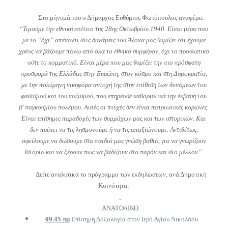
Στο μήνυμά του ο Δήμαρχος Ευθύμιος Φωτόπουλος αναφέρει:
“Τιμούμε την εθνική επέτειο της 28ης Οκτωβρίου 1940. Είναι μέρα που
με το “όχι” απέναντι στις δυνάμεις του Άξονα μας θυμίζει ότι έχουμε
χρέος να βάζουμε πάνω από όλα το εθνικό συμφέρον, όχι το προσωπικό
ούτε το κομματικό. Είναι μέρα που μας θυμίζει την πιο πρόσφατη
προσφορά της Ελλάδας στην Ευρώπη, στον κόσμο και στη Δημοκρατία,
με την πολύμηνη νικηφόρα αντοχή της στην επίθεση των δυνάμεων του
φασισμού και του ναζισμού, που επηρέασε καθοριστικά την έκβαση του
β’ παγκοσμίου πολέμου. Αυτές οι πτυχές δεν είναι πατριωτικές κορώνες.
Είναι επίσημες παραδοχές των συμμάχων μας και των ιστορικών. Και
δεν πρέπει να τις λησμονούμε ή να τις απαξιώνουμε. Αντιθέτως,
οφείλουμε να δώσουμε στα παιδιά μας γνώση βαθιά, για να γνωρίζουν
Ιστορία και να ξέρουν πως να βαδίζουν στο παρόν και στο μέλλον”.
Δείτε αναλυτικά το πρόγραμμα των εκδηλώσεων, ανά Δημοτική
Κοινότητα:
ΑΝΑΤΟΛΙΚΟ
09.45 πμ
Επίσημη Δοξολογία στον Ιερό Αγίου Νικολάου