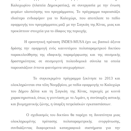
Καλοχωρίου (πλατεία Δημοκρατίας), σε συνεργασία με την ένωση
φορέων υλοποίησης του προγράμματος. Το πρόγραμμα παρουσιάζει
ιδιαίτερο ενδιαφέρον για το Καλοχώρι, που αποτέλεσε το πεδίο
εφαρμογής του προγράμματος μαζί με την Σαγκάη της Κίνας, μιας και
προκύπτουν στοιχεία για το έδαφος της περιοχής.
Η ερευνητική πρόταση INDES-MUSA έχει ως βασικό άξονα
δράσης την εφαρμογή ενός καινοτόμου πολυπαραμετριού δικτύου
παρακολούθησης της εδαφικής παραμόρφωσης και της σεισμικής
δραστηριότητας σε σεισμογενή πολεοδομικά σύνολα τα οποία
παρουσιάζουν έντονα φαινόμενα υποχωρήσεων.
Το συγκεκριμένο πρόγραμμα ξεκίνησε το 2013 και
ολοκληρώνεται στα τέλη Νοεμβρίου, με πεδία εφαρμογής το Καλοχώρι
του Δήμου Δέλτα και τη Σαγκάη της Κίνας, περιοχές με κοινά
χαρακτηριστικά, όπως η γειτνίαση με το Λιμάνι, η συνύπαρξη αστικής
και βιομηχανικής ζώνης, η ύπαρξη πετρελαϊκών εγκαταστάσεων.
Ο σχεδιασμός του δικτύου θα παρέχει τη δυνατότητα μιας
ολοκληρωμένης πρότασης πολυπαραμετρικής ενοργάνωσης,
συνδυάζοντας διαφορετικά καταγραφικά συστήματα για την