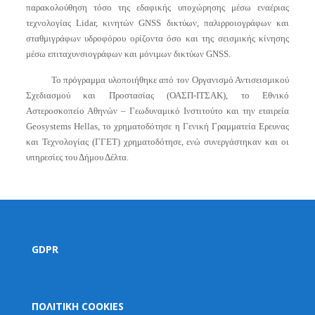
παρακολούθηση τόσο της εδαφικής υποχώρησης μέσω εναέριας
τεχνολογίας Lidar, κινητών GNSS δικτύων, παλιρροιογράφων και
σταθμιγράφων υδροφόρου ορίζοντα όσο και της σεισμικής κίνησης
μέσω επιταχυνσιογράφων και μόνιμων δικτύων GNSS.
Το πρόγραμμα υλοποιήθηκε από τον Οργανισμό Αντισεισμικού
Σχεδιασμού και Προστασίας (ΟΑΣΠ-ΙΤΣΑΚ), το Εθνικό
Αστεροσκοπείο Αθηνών – Γεωδυναμικό Ινστιτούτο και την εταιρεία
Geosystems Hellas, το χρηματοδότησε η Γενική Γραμματεία Ερευνας
και Τεχνολογίας (ΓΓΕΤ) χρηματοδότησε, ενώ συνεργάστηκαν και οι
υπηρεσίες του Δήμου Δέλτα.
GDPR
ΠΟΛΙΤΙΚΗ COOKIES