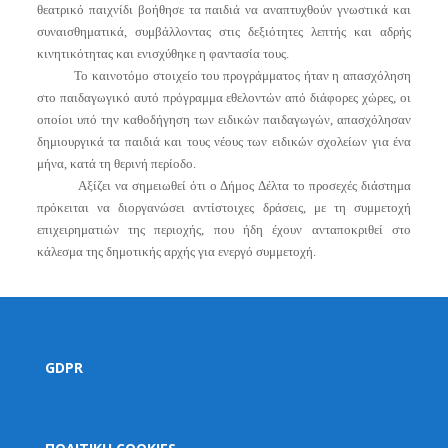
θεατρικό παιχνίδι βοήθησε τα παιδιά να αναπτυχθούν γνωστικά και
συναισθηματικά, συμβάλλοντας στις δεξιότητες λεπτής και αδρής
κινητικότητας και ενισχύθηκε η φαντασία τους.
Το καινοτόμο στοιχείο του προγράμματος ήταν η απασχόληση
στο παιδαγωγικό αυτό πρόγραμμα εθελοντών από διάφορες χώρες, οι
οποίοι υπό την καθοδήγηση των ειδικών παιδαγωγών, απασχόλησαν
δημιουργικά τα παιδιά και τους νέους των ειδικών σχολείων για ένα
μήνα, κατά τη θερινή περίοδο.
Αξίζει να σημειωθεί ότι ο Δήμος Δέλτα το προσεχές διάστημα
πρόκειται να διοργανώσει αντίστοιχες δράσεις, με τη συμμετοχή
επιχειρηματιών της περιοχής, που ήδη έχουν ανταποκριθεί στο
κάλεσμα της δημοτικής αρχής για ενεργό συμμετοχή.
GDPR