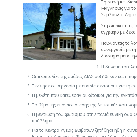
Τη στενή και δια
Μαγνησίας για τ
Συμβούλιο Δήμου 
Στη διάρκεια της
έγγραφο με δέκα 
Παίρνοντας το λό
συνεργασία με τη 
διάστημα μετά τη
Η δύναμη του Αστ
Οι περιπολίες της ομάδας ΔΙΑΣ αυξήθηκαν και η παρ
Ξεκίνησε συνεργασία με εταιρία σεκιούριτι για τη
Η μελέτη που κατέθεσαν οι κάτοικοι για την εγκατ
Το θέμα της επανασύστασης της Δημοτικής Αστυνομί
Η βελτίωση του φωτισμού στην παλιά εθνική οδό Θεσ
πρόβλημα.
Για το Κέντρο Υγείας Διαβατών ζητήθηκε ήδη η συν
Επίσης, το Κοινωνικό Φαρμακείο του Δήμου Δέλτα υπ