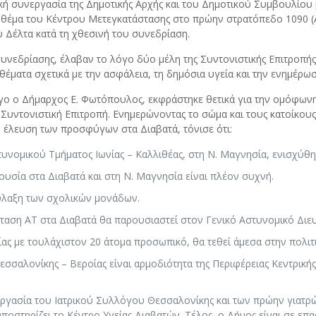
ρκή συνεργασία της Δημοτικής Αρχής και του Δημοτικού Συμβουλίου 
ο θέμα του Κέντρου Μετεγκατάστασης στο πρώην στρατόπεδο 1090
Δέλτα κατά τη χθεσινή του συνεδρίαση.
 συνεδρίασης, έλαβαν το λόγο δύο μέλη της Συντονιστικής Επιτροπής
θέματα σχετικά με την ασφάλεια, τη δημόσια υγεία και την ενημέρω
γο ο Δήμαρχος Ε. Φωτόπουλος, εκφράστηκε θετικά για την ομόφων
Συντονιστική Επιτροπή. Ενημερώνοντας το σώμα και τους κατοίκους γ
ν έλευση των προσφύγων στα Διαβατά, τόνισε ότι:
υνομικού Τμήματος Ιωνίας – Καλλιθέας, στη Ν. Μαγνησία, ενισχύθη
ουσία στα Διαβατά και στη Ν. Μαγνησία είναι πλέον συχνή.
 φύλαξη των σχολικών μονάδων.
άσταση ΑΤ στα Διαβατά θα παρουσιαστεί στον Γενικό Αστυνομικό Δι
ας με τουλάχιστον 20 άτομα προσωπικό, θα τεθεί άμεσα στην πολι
σαλονίκης – Βεροίας είναι αρμοδιότητα της Περιφέρειας Κεντρικής 
εργασία του Ιατρικού Συλλόγου Θεσσαλονίκης και των πρώην γιατρών
οστηρίζει το Κέντρο Υγείας Διαβατών. Τέλος, ο Δήμος είναι σε επα