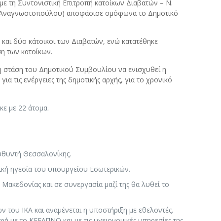
με τη Συντονιστική Επιτροπή κατοίκων Διαβατών – Ν.
 (Αναγνωστοπούλου) αποφάσισε ομόφωνα το Δημοτικό
 και δύο κάτοικοι των Διαβατών, ενώ κατατέθηκε
ση των κατοίκων.
η στάση του Δημοτικού Συμβουλίου να ενισχυθεί η
ια τις ενέργειες της δημοτικής αρχής, για το χρονικό
κε με 22 άτομα.
ευθυντή Θεσσαλονίκης.
τική ηγεσία του υπουργείου Εσωτερικών.
Μακεδονίας και σε συνεργασία μαζί της θα λυθεί το
 του ΙΚΑ και αναμένεται η υποστήριξη με εθελοντές.
φή με το ΚΕΕΛΠΝΟ και με τις υγειονομικές υπηρεσίες της