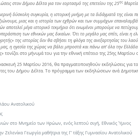
ης
λώσεις στον Δήμου Δέλτα για τον εορτασμό της επετείου της 25
Μαρτί
ερινή δύσκολη συγκυρία, η ιστορική μνήμη με τα διδάγματά της είναι πε
ξιώνουμε, μιας και η ιστορία των εχθρών και των συμμάχων επαναλαμβάν
ν αποτελεί μέγα ιστορικό τεκμήριο ότι ενωμένοι μπορούμε να πετύχουμε
υπεράσπιση των εθνικών μας δικαίων. Ότι το μεγάλο μας σπίτι, είναι η 
ρητής» της ιστορίας δεν θα σβήσει τη φλόγα της ανεξαρτησίας του λαού 
μας, η ηγεσία της χώρας να βάλει μπροστά και πάνω απ’ όλα την Ελλάδα 
ς»
τονίζει στο μήνυμά του για την εθνική επέτειο της 25ης Μαρτίο
ασκευή 25 Μαρτίου 2016, θα πραγματοποιηθούν εκδηλώσεις για τον 
τες του Δήμου Δέλτα. Το πρόγραμμα των εκδηλώσεων ανά Δημοτική 
ολάου Ανατολικού
ας
ιών στο Μνημείο των Ηρώων, ενός λεπτού σιγή, Εθνικός Ύμνος
ν Ζελενίκα Γεωργία μαθήτρια της Γ’ τάξης Γυμνασίου Ανατολικού