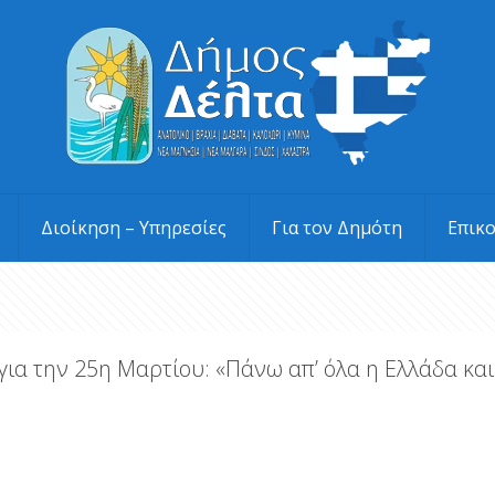
Διοίκηση – Υπηρεσίες
Για τον Δημότη
Επικ
α την 25η Μαρτίου: «Πάνω απ’ όλα η Ελλάδα και 