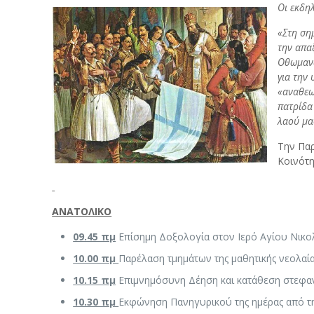
Οι εκδη
«Στη σημ
την απα
Οθωμανώ
για την 
«αναθεω
πατρίδα 
λαού μα
Την Παρ
Κοινότη
ΑΝΑΤΟΛΙΚΟ
09.45 πμ
Επίσημη Δοξολογία στον Ιερό Αγίου Νικ
10.00 πμ
Παρέλαση τμημάτων της μαθητικής νεολαί
10.15 πμ
Επιμνημόσυνη Δέηση και κατάθεση στεφαν
10.30 πμ
Εκφώνηση Πανηγυρικού της ημέρας από τη