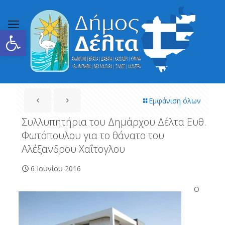
Ανοίξτε τη γραμμή εργαλείων
Εμφάνιση όλων
Συλλυπητήρια του Δημάρχου Δέλτα Ευθ.
Φωτόπουλου για το θάνατο του
Αλέξανδρου Χαΐτογλου
6 Ιουνίου 2016
Ο