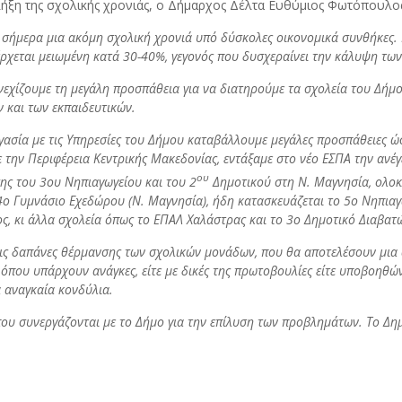
ήξη της σχολικής χρονιάς, ο Δήμαρχος Δέλτα Ευθύμιος Φωτόπουλο
σήμερα μια ακόμη σχολική χρονιά υπό δύσκολες οικονομικά συνθήκες. Η
έρχεται μειωμένη κατά 30-40%, γεγονός που δυσχεραίνει την κάλυψη τω
νεχίζουμε τη μεγάλη προσπάθεια για να διατηρούμε τα σχολεία του Δήμ
 και των εκπαιδευτικών.
γασία με τις Υπηρεσίες του Δήμου καταβάλλουμε μεγάλες προσπάθειες ώσ
 την Περιφέρεια Κεντρικής Μακεδονίας, εντάξαμε στο νέο ΕΣΠΑ την ανέγ
ου
σης του 3ου Νηπιαγωγείου και του 2
Δημοτικού στη Ν. Μαγνησία, ολοκλ
 4ο Γυμνάσιο Εχεδώρου (Ν. Μαγνησία), ήδη κατασκευάζεται το 5ο Νηπια
ς, κι άλλα σχολεία όπως το ΕΠΑΛ Χαλάστρας και το 3ο Δημοτικό Διαβατ
τις δαπάνες θέρμανσης των σχολικών μονάδων, που θα αποτελέσουν μια αν
 όπου υπάρχουν ανάγκες, είτε με δικές της πρωτοβουλίες είτε υποβοηθώ
 αναγκαία κονδύλια.
 που συνεργάζονται με το Δήμο για την επίλυση των προβλημάτων. Το Δη