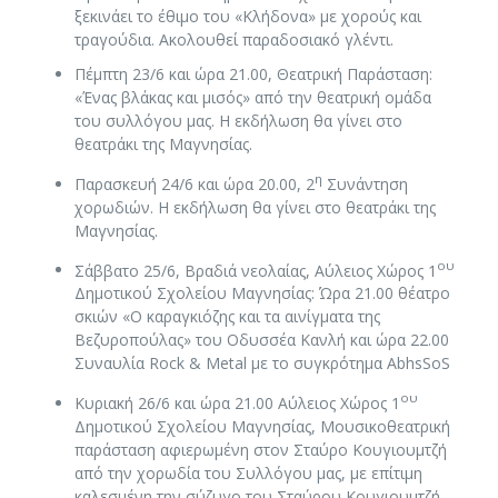
ξεκινάει το έθιμο του «Κλήδονα» με χορούς και
τραγούδια. Ακολουθεί παραδοσιακό γλέντι.
Πέμπτη 23/6 και ώρα 21.00, Θεατρική Παράσταση:
«Ένας βλάκας και μισός» από την θεατρική ομάδα
του συλλόγου μας. Η εκδήλωση θα γίνει στο
θεατράκι της Μαγνησίας.
η
Παρασκευή 24/6 και ώρα 20.00, 2
Συνάντηση
χορωδιών. Η εκδήλωση θα γίνει στο θεατράκι της
Μαγνησίας.
ου
Σάββατο 25/6, Βραδιά νεολαίας, Αύλειος Χώρος 1
Δημοτικού Σχολείου Μαγνησίας: Ώρα 21.00 θέατρο
σκιών «Ο καραγκιόζης και τα αινίγματα της
Βεζυροπούλας» του Οδυσσέα Κανλή και ώρα 22.00
Συναυλία Rock & Metal με το συγκρότημα AbhsSoS
ου
Κυριακή 26/6 και ώρα 21.00 Αύλειος Χώρος 1
Δημοτικού Σχολείου Μαγνησίας, Μουσικοθεατρική
παράσταση αφιερωμένη στον Σταύρο Κουγιουμτζή
από την χορωδία του Συλλόγου μας, με επίτιμη
καλεσμένη την σύζυγο του Σταύρου Κουγιουμτζή,