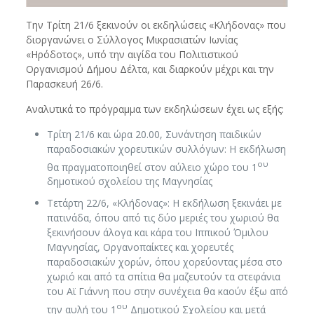
Την Τρίτη 21/6 ξεκινούν οι εκδηλώσεις «Κλήδονας» που
διοργανώνει ο Σύλλογος Μικρασιατών Ιωνίας
«Ηρόδοτος», υπό την αιγίδα του Πολιτιστικού
Οργανισμού Δήμου Δέλτα, και διαρκούν μέχρι και την
Παρασκευή 26/6.
Αναλυτικά το πρόγραμμα των εκδηλώσεων έχει ως εξής:
Τρίτη 21/6 και ώρα 20.00, Συνάντηση παιδικών
παραδοσιακών χορευτικών συλλόγων: Η εκδήλωση
ου
θα πραγματοποιηθεί στον αύλειο χώρο του 1
δημοτικού σχολείου της Μαγνησίας
Τετάρτη 22/6, «Κλήδονας»: Η εκδήλωση ξεκινάει με
πατινάδα, όπου από τις δύο μεριές του χωριού θα
ξεκινήσουν άλογα και κάρα του Ιππικού Όμιλου
Μαγνησίας, Οργανοπαίκτες και χορευτές
παραδοσιακών χορών, όπου χορεύοντας μέσα στο
χωριό και από τα σπίτια θα μαζευτούν τα στεφάνια
του Αϊ Γιάννη που στην συνέχεια θα καούν έξω από
ου
την αυλή του 1
Δημοτικού Σχολείου και μετά