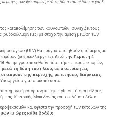
ς περιοχές των ψεκασμών μετά τη δύση του ηλίου και για 3
ατος καταπολέμησης των κουνουπιών, συνεχίζει τους
(ρυζοκαλλιέργειες) με στόχο την άμεση μείωση των
ρμικρου όγκου (ULV) θα πραγματοποιηθούν από αέρος με
ρεμμάτων (ρυζοκαλλιέργειες).
Από την Πέμπτη 4
016
θα πραγματοποιηθούν δύο πτήσεις αεροψεκασμών,
 μετά τη δύση του ηλίου, σε ακατοίκητες
 οικισμούς της περιοχής, με πτήσεις διάρκειας
Υπουργείου για το σκοπό αυτό.
ιστημονική κατάρτιση και εμπειρία σε τέτοιου είδους
έρειας Κεντρικής Μακεδονίας και του Δήμου Δέλτα.
αεροψεκασμών και εφιστά την προσοχή των κατοίκων της
μών (3 ώρες κάθε βράδυ)
.