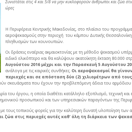
Συνιστάται στις 4 και 5/8 να μην κυκλοφορούν άνθρωποι και ζώα στι
ώρες
Η Περιφέρεια Κεντρικής Μακεδονίας, στο πλαίσιο του προγράμμ
αεροψεκασμούς στην περιοχή του κάμπου Δυτικής Θεσσαλονίκης 
πληθυσμών των κουνουπιών.
Οι δράσεις εναέριας ακμαιοκτονίας με τη μέθοδο ψεκασμού υπέ
ειδικό ελικόπτερο και θα καλύψουν ακατοίκητη έκταση 80.000 στ
Αυγούστου 2016 μέχρι και την Παρασκευή 5 Αυγούστου 2
ανάλογα με τις καιρικές συνθήκες.
Οι αεροψεκασμοί θα γίνουν
περιοχές και σε απόσταση δύο (2) χιλιομέτρων από τους
ούν σκευάσματα που έχουν την προβλεπόμενη άδεια του αρμόδιου 
α του έργου, η οποία διαθέτει κατάλληλο εξοπλισμό, τεχνική και επ
στημονικού προσωπικού και των υπηρεσιακών παραγόντων της Περιφ
 με τους τοπικούς φορείς για την καλύτερη δυνατή υλοποίηση των 
ι ζώα στις περιοχές αυτές καθ’ όλη τη διάρκεια των ψεκασ