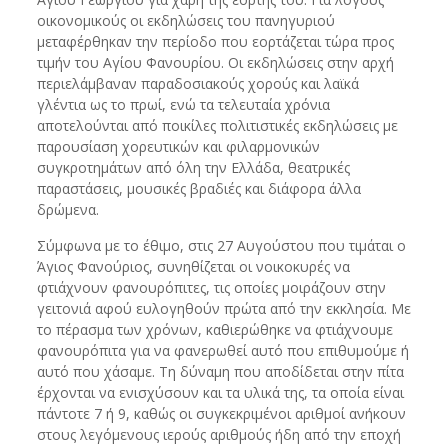
οικονομικούς οι εκδηλώσεις του πανηγυριού
μεταφέρθηκαν την περίοδο που εορτάζεται τώρα προς
τιμήν του Αγίου Φανουρίου. Οι εκδηλώσεις στην αρχή
περιελάμβαναν παραδοσιακούς χορούς και λαϊκά
γλέντια ως το πρωί, ενώ τα τελευταία χρόνια
αποτελούνται από ποικίλες πολιτιστικές εκδηλώσεις με
παρουσίαση χορευτικών και φιλαρμονικών
συγκροτημάτων από όλη την Ελλάδα, θεατρικές
παραστάσεις, μουσικές βραδιές και διάφορα άλλα
δρώμενα.
Σύμφωνα με το έθιμο, στις 27 Αυγούστου που τιμάται ο
Άγιος Φανούριος, συνηθίζεται οι νοικοκυρές να
φτιάχνουν φανουρόπιτες, τις οποίες μοιράζουν στην
γειτονιά αφού ευλογηθούν πρώτα από την εκκλησία. Με
το πέρασμα των χρόνων, καθιερώθηκε να φτιάχνουμε
φανουρόπιτα για να φανερωθεί αυτό που επιθυμούμε ή
αυτό που χάσαμε. Τη δύναμη που αποδίδεται στην πίτα
έρχονται να ενισχύσουν και τα υλικά της, τα οποία είναι
πάντοτε 7 ή 9, καθώς οι συγκεκριμένοι αριθμοί ανήκουν
στους λεγόμενους ιερούς αριθμούς ήδη από την εποχή