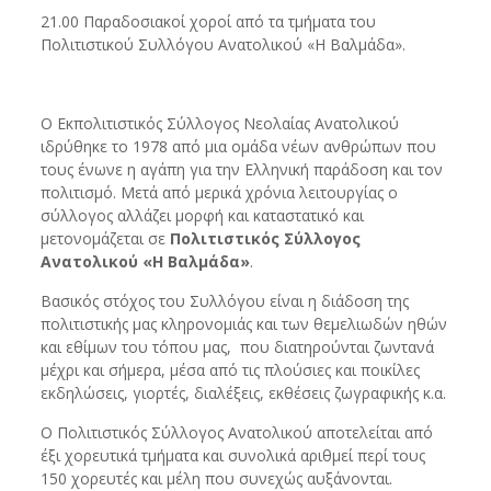
21.00 Παραδοσιακοί χοροί από τα τμήματα του
Πολιτιστικού Συλλόγου Ανατολικού «Η Βαλμάδα».
Ο Εκπολιτιστικός Σύλλογος Νεολαίας Ανατολικού
ιδρύθηκε το 1978 από μια ομάδα νέων ανθρώπων που
τους ένωνε η αγάπη για την Ελληνική παράδοση και τον
πολιτισμό. Μετά από μερικά χρόνια λειτουργίας ο
σύλλογος αλλάζει μορφή και καταστατικό και
μετονομάζεται σε
Πολιτιστικός Σύλλογος
Ανατολικού «Η Βαλμάδα»
.
Βασικός στόχος του Συλλόγου είναι η διάδοση της
πολιτιστικής μας κληρονομιάς και των θεμελιωδών ηθών
και εθίμων του τόπου μας, που διατηρούνται ζωντανά
μέχρι και σήμερα, μέσα από τις πλούσιες και ποικίλες
εκδηλώσεις, γιορτές, διαλέξεις, εκθέσεις ζωγραφικής κ.α.
Ο Πολιτιστικός Σύλλογος Ανατολικού αποτελείται από
έξι χορευτικά τμήματα και συνολικά αριθμεί περί τους
150 χορευτές και μέλη που συνεχώς αυξάνονται.