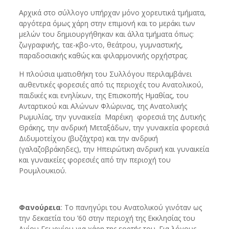
Αρχικά στο σύλλογο υπήρχαν μόνο χορευτικά τμήματα,
αργότερα όμως χάρη στην επιμονή και το μεράκι των
μελών του δημιουργήθηκαν και άλλα τμήματα όπως:
ζωγραφικής, ταε-κβο-ντο, θεάτρου, γυμναστικής,
παραδοσιακής καθώς και φιλαρμονικής ορχήστρας.
Η πλούσια ιματιοθήκη του Συλλόγου περιλαμβάνει
αυθεντικές φορεσιές από τις περιοχές του Ανατολικού,
παιδικές και ενηλίκων, της Επισκοπής Ημαθίας, του
Ανταρτικού και Αλώνων Φλώρινας, της Ανατολικής
Ρωμυλίας, την γυναικεία Μαρέικη φορεσιά της Δυτικής
Θράκης, την ανδρική Μεταξάδων, την γυναικεία φορεσιά
Διδυμοτείχου (βυζάχτρα) και την ανδρική
(γαλαζοβράκηδες), την Ηπειρώτικη ανδρική και γυναικεία
και γυναικείες φορεσιές από την περιοχή του
Ρουμλουκιού.
Φανούρεια
: Το πανηγύρι του Ανατολικού γινόταν ως
την δεκαετία του ’60 στην περιοχή της Εκκλησίας του
Αγίου Γεωργίου για χάρη της εορτής του. Για λόγους