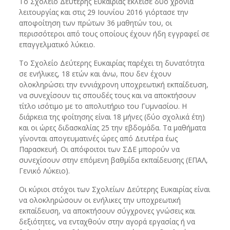
Το Σχολείο Δεύτερης Ευκαιρίας έκλεισε δύο χρόνια
λειτουργίας και στις 29 Ιουνίου 2016 γιόρτασε την
αποφοίτηση των πρώτων 36 μαθητών του, οι
περισσότεροι από τους οποίους έχουν ήδη εγγραφεί σε
επαγγελματικό λύκειο.
Το Σχολείο Δεύτερης Ευκαιρίας παρέχει τη δυνατότητα
σε ενήλικες, 18 ετών και άνω, που δεν έχουν
ολοκληρώσει την εννιάχρονη υποχρεωτική εκπαίδευση,
να συνεχίσουν τις σπουδές τους και να αποκτήσουν
τίτλο ισότιμο με το απολυτήριο του Γυμνασίου. Η
διάρκεια της φοίτησης είναι 18 μήνες (δύο σχολικά έτη)
και οι ώρες διδασκαλίας 25 την εβδομάδα. Τα μαθήματα
γίνονται απογευματινές ώρες από Δευτέρα έως
Παρασκευή. Οι απόφοιτοι των ΣΔΕ μπορούν να
συνεχίσουν στην επόμενη βαθμίδα εκπαίδευσης (ΕΠΑΛ,
Γενικό Λύκειο).
Οι κύριοι στόχοι των Σχολείων Δεύτερης Ευκαιρίας είναι
να ολοκληρώσουν οι ενήλικες την υποχρεωτική
εκπαίδευση, να αποκτήσουν σύγχρονες γνώσεις και
δεξιότητες, να ενταχθούν στην αγορά εργασίας ή να