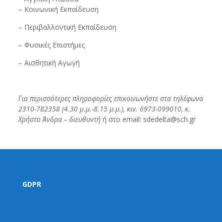
– Κοινωνική Εκπαίδευση
– Περιβαλλοντική Εκπαίδευση
– Φυσικές Επιστήμες
– Αισθητική Αγωγή
Για περισσότερες πληροφορίες επικοινωνήστε στα τηλέφωνα
2310-782358 (4.30 μ.μ.-8.15 μ.μ.), κιν. 6973-099010, κ.
Χρήστο Άνδρα – διευθυντή
ή στο email: sdedelta@sch.gr
GDPR