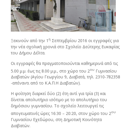
η
Ξεκινούν από την 1
Σεπτεμβρίου 2016 οι εγγραφές για
την νέα σχολική χρονιά στο Σχολείο Δεύτερης Ευκαιρίας
του Δήμου Δέλτα.
Οι εγγραφές θα πραγματοποιούνται καθημερινά από τις
ου
5.00 μ.μ. έως τις 8.00 μ.μ., στο χώρο του 2
Γυμνασίου
Διαβατών (Αγίου Γεωργίου 9, Διαβατά, τηλ. 2310-782358
-απέναντι από το Κ.Α.Π.Η Διαβατών).
Η φοίτηση διαρκεί δύο (2) έτη αντί για τρία (3) και
δίνεται απολυτήριο ισότιμο με το απολυτήριο του
δημόσιου γυμνασίου. Το σχολείο λειτουργεί τις
ου
απογευματινές ώρες 16:30 – 20:20, στον χώρο του 2
Γυμνασίου Εχεδώρου, στη Δημοτική Κοινότητα
Διαβατών.