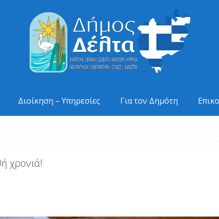
Διοίκηση – Υπηρεσίες
Για τον Δημότη
Επικ
0ή χρονιά!