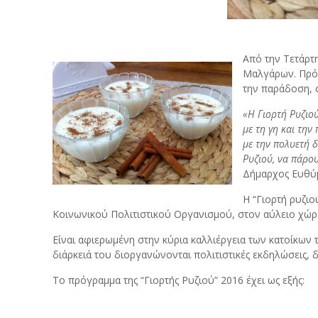
Από την Τετάρτη
Μαλγάρων. Πρόκ
την παράδοση, 
«Η Γιορτή Ρυζιο
με τη γη και την
με την πολυετή 
Ρυζιού, να πάρο
Δήμαρχος Ευθύ
Η “Γιορτή ρυζι
Κοινωνικού Πολιτιστικού Οργανισμού, στον αύλειο χώ
Είναι αφιερωμένη στην κύρια καλλιέργεια των κατοίκων 
διάρκειά του διοργανώνονται πολιτιστικές εκδηλώσεις, 
Το πρόγραμμα της “Γιορτής Ρυζιού” 2016 έχει ως εξής: