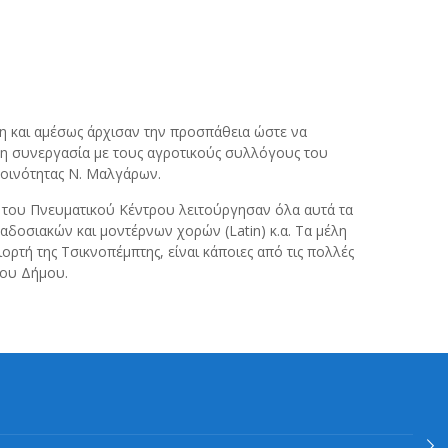
η και αμέσως άρχισαν την προσπάθεια ώστε να
84 η συνεργασία με τους αγροτικούς συλλόγους του
κοινότητας Ν. Μαλγάρων.
 του Πνευματικού Κέντρου λειτούργησαν όλα αυτά τα
αδοσιακών και μοντέρνων χορών (Latin) κ.α. Τα μέλη
ρτή της Τσικνοπέμπτης, είναι κάποιες από τις πολλές
του Δήμου.