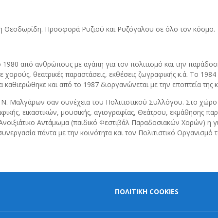
η Θεοδωρίδη. Προσφορά Ρυζιού και Ρυζόγαλου σε όλο τον κόσμο.
 1980 από ανθρώπους με αγάπη για τον πολιτισμό και την παράδοσ
με χορούς, θεατρικές παραστάσεις, εκθέσεις ζωγραφικής κ.ά. Το 19
α καθιερώθηκε και από το 1987 διοργανώνεται με την εποπτεία της 
ρο Ν. Μαλγάρων σαν συνέχεια του Πολιτιστικού Συλλόγου. Στο χώρο
αφικής, εικαστικών, μουσικής, αγιογραφίας, Θεάτρου, εκμάθησης παρ
Ανοιξιάτικο Αντάμωμα (παιδικό Φεστιβάλ Παραδοσιακών Χορών) η γιο
υνεργασία πάντα με την κοινότητα και τον Πολιτιστικό Οργανισμό 
ΠΟΛΙΤΙΚΗ COOKIES