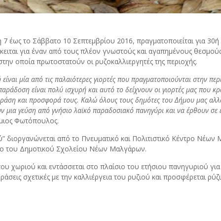
 7 έως το Σάββατο 10 Σεπτεμβρίου 2016, πραγματοποιείται για 30ή
ειται για έναν από τους πλέον γνωστούς και αγαπημένους θεσμούς 
στην οποία πρωτοστατούν οι ρυζοκαλλιεργητές της περιοχής.
ύ είναι μία από τις παλαιότερες γιορτές που πραγματοποιούνται στην π
 παράδοση είναι πολύ ισχυρή και αυτό το δείχνουν οι γιορτές μας που κρ
δράση και προσφορά τους. Καλώ όλους τους δημότες του Δήμου μας αλλ
υν μια γεύση από γνήσιο λαϊκό παραδοσιακό πανηγύρι και να έρθουν σε 
μιος Φωτόπουλος.
ού” διοργανώνεται από το Πνευματικό και Πολιτιστικό Κέντρο Νέων 
ρο του Δημοτικού Σχολείου Νέων Μαλγάρων.
του χωριού και εντάσσεται στο πλαίσιο του ετήσιου πανηγυριού για
δράσεις σχετικές με την καλλιέργεια του ρυζιού και προσφέρεται ρύ