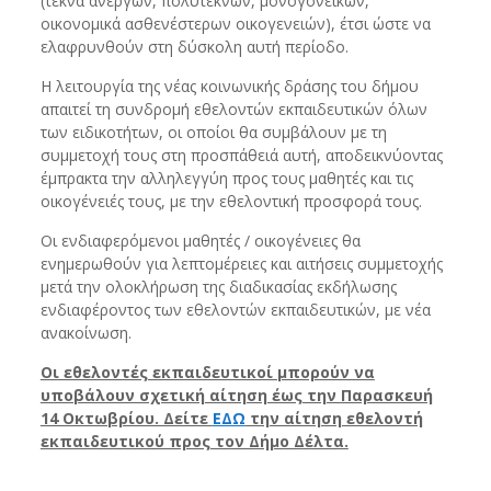
(τέκνα ανέργων, πολυτέκνων, μονογονεϊκών,
οικονομικά ασθενέστερων οικογενειών), έτσι ώστε να
ελαφρυνθούν στη δύσκολη αυτή περίοδο.
Η λειτουργία της νέας κοινωνικής δράσης του δήμου
απαιτεί τη συνδρομή εθελοντών εκπαιδευτικών όλων
των ειδικοτήτων, οι οποίοι θα συμβάλουν με τη
συμμετοχή τους στη προσπάθειά αυτή, αποδεικνύοντας
έμπρακτα την αλληλεγγύη προς τους μαθητές και τις
οικογένειές τους, με την εθελοντική προσφορά τους.
Οι ενδιαφερόμενοι μαθητές / οικογένειες θα
ενημερωθούν για λεπτομέρειες και αιτήσεις συμμετοχής
μετά την ολοκλήρωση της διαδικασίας εκδήλωσης
ενδιαφέροντος των εθελοντών εκπαιδευτικών, με νέα
ανακοίνωση.
Οι εθελοντές εκπαιδευτικοί μπορούν να
υποβάλουν σχετική αίτηση έως την Παρασκευή
14 Οκτωβρίου. Δείτε
ΕΔΩ
την αίτηση εθελοντή
εκπαιδευτικού προς τον Δήμο Δέλτα.