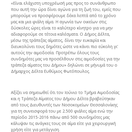
«Είναι ελάχιστη υποχρέωσή μας προς το συνάνθρωπο
που αυτή την ώρα δίνει αγώνα για τη ζωή του, εμείς που
μπορούμε να προσφέρουμε δέκα λεπτά από το χρόνο
μας και μια φιάλη αίμα. Η αγωνία των οικείων στις
δύσκολες ώρες είναι το καλύτερο κίνητρο για να μην
αδιαφορούμε σε τέτοια καλέσματα. Ο Δήμος Δέλτα,
μέσω της τράπεζας αίματος, δίνει την ευκαιρία και
διευκολύνει τους δημότες ώστε να κάνει πιο εύκολη γι’
αυτούς την αιμοδοσία. Προτρέπω όλους τους
συνδημότες μας να προσέλθουν στις αιμοδοσίες για την
τράπεζα αίματος του Δήμου» δηλώνει σε μήνυμά του ο
Δήμαρχος Δέλτα Ευθύμιος Φωτόπουλος.
Αξίζει να σημειωθεί ότι τον Ιούνιο το Τμήμα Αιμοδοσίας
και η Τράπεζα Αίματος του Δήμου Δέλτα βραβεύτηκαν
από τους Διευθυντές των Νοσοκομείων Θεσσαλονίκης
για τη συνεισφορά του με 2.500 φιάλες αίμα ενώ την
περίοδο 2015-2016 πάνω από 500 συνδημότες μας
κάλυψαν τις ανάγκες τους σε αίμα είτε για χειρουργική
χρήση είτε για μετάγγιση.