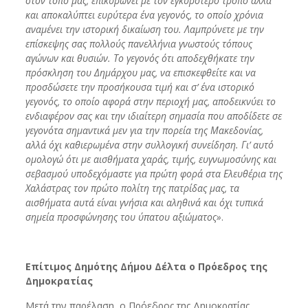
στον τόπο μας, επικυρώνει με τον εγκυρότερο τρόπο αλλά
και αποκαλύπτει ευρύτερα ένα γεγονός, το οποίο χρόνια
αναμένει την ιστορική δικαίωση του. Λαμπρύνετε με την
επίσκεψης σας πολλούς πανελλήνια γνωστούς τόπους
αγώνων και θυσιών. Το γεγονός ότι αποδεχθήκατε την
πρόσκληση του Δημάρχου μας, να επισκεφθείτε και να
προσδώσετε την προσήκουσα τιμή και σ’ ένα ιστορικό
γεγονός, το οποίο αφορά στην περιοχή μας, αποδεικνύει το
ενδιαφέρον σας και την ιδιαίτερη σημασία που αποδίδετε σε
γεγονότα σημαντικά μεν για την πορεία της Μακεδονίας,
αλλά όχι καθιερωμένα στην συλλογική συνείδηση. Γι’ αυτό
ομολογώ ότι με αισθήματα χαράς, τιμής, ευγνωμοσύνης και
σεβασμού υποδεχόμαστε για πρώτη φορά στα Ελευθέρια της
Χαλάστρας τον πρώτο πολίτη της πατρίδας μας, τα
αισθήματα αυτά είναι γνήσια και αληθινά και όχι τυπικά
σημεία προσφώνησης του ύπατου αξιώματος»
.
Επίτιμος Δημότης Δήμου Δέλτα ο Πρόεδρος της
Δημοκρατίας
Μετά την παρέλαση, ο Πρόεδρος της Δημοκρατίας