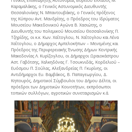
Γενικός Επιθεωρητής Αστυνομίας Βορείου Ελλάδος Μ.
Καραμαλάκης, ο Γενικός Αστυνομικός Διευθυντής
Θεσσαλονίκης Ν. Μπαντουβάκης, ο Γενικός πρόξενος
της Κύπρου Αντ. Μανδρίτης, ο Πρόεδρος του Ιδρύματος
Μουσείου Μακεδονικού Αγώνα Β. Χασιώτης, ο
Διευθυντής του πολεμικού Μουσείου Θεσσαλονίκης Π.
Τζηρίδης, οι κ.κ. Κων. Χαΐτογλου, Ν. Χαΐτογλου και Λένα
Χαΐτογλου, ο Δήμαρχος Αμπελοκήπων – Μενεμένης και
Πρόεδρος της Περιφερειακής Ένωσης Δήμων Κεντρικής
Μακεδονίας Λ. Κυρίζογλου, οι Δήμαρχοι Ωραιοκάστρου
Αστ. Γαβότσης, Χαλκηδόνας Γ. Τσουκνιδάς, Κορδελιού –
Ευόσμου Π. Σούλας, Αλεξανδρείας Π. Γκυρίνης, οι
Αντιδήμαρχοι Ευ. Βαμβάκος, Β. Παπαγεωργίου, Δ.
Κηπουρός, Δημοτικοί Σύμβουλοι του Δήμου Δέλτα, οι
πρόεδροι των Δημοτικών Κοινοτήτων, εκπρόσωποι
τοπικών συλλόγων, αγροτικών συνεταιρισμών κ.ά.