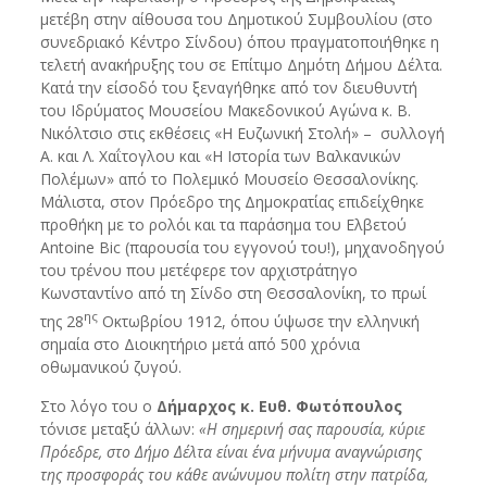
μετέβη στην αίθουσα του Δημοτικού Συμβουλίου (στο
συνεδριακό Κέντρο Σίνδου) όπου πραγματοποιήθηκε η
τελετή ανακήρυξης του σε Επίτιμο Δημότη Δήμου Δέλτα.
Κατά την είσοδό του ξεναγήθηκε από τον διευθυντή
του Ιδρύματος Μουσείου Μακεδονικού Αγώνα κ. Β.
Νικόλτσιο στις εκθέσεις «Η Ευζωνική Στολή» – συλλογή
Α. και Λ. Χαΐτογλου και «Η Ιστορία των Βαλκανικών
Πολέμων» από το Πολεμικό Μουσείο Θεσσαλονίκης.
Μάλιστα, στον Πρόεδρο της Δημοκρατίας επιδείχθηκε
προθήκη με το ρολόι και τα παράσημα του Ελβετού
Antoine Bic (παρουσία του εγγονού του!), μηχανοδηγού
του τρένου που μετέφερε τον αρχιστράτηγο
Κωνσταντίνο από τη Σίνδο στη Θεσσαλονίκη, το πρωί
ης
της 28
Οκτωβρίου 1912, όπου ύψωσε την ελληνική
σημαία στο Διοικητήριο μετά από 500 χρόνια
οθωμανικού ζυγού.
Στο λόγο του ο
Δήμαρχος κ. Ευθ. Φωτόπουλος
τόνισε μεταξύ άλλων:
«Η σημερινή σας παρουσία, κύριε
Πρόεδρε, στο Δήμο Δέλτα είναι ένα μήνυμα αναγνώρισης
της προσφοράς του κάθε ανώνυμου πολίτη στην πατρίδα,