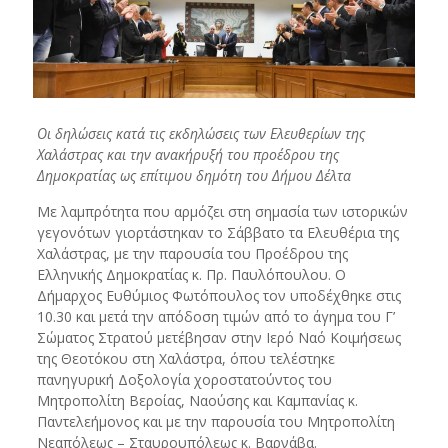
Οι δηλώσεις κατά τις εκδηλώσεις των Ελευθερίων της
Χαλάστρας και την ανακήρυξή του προέδρου της
Δημοκρατίας ως επίτιμου δημότη του Δήμου Δέλτα
Με λαμπρότητα που αρμόζει στη σημασία των ιστορικών
γεγονότων γιορτάστηκαν το Σάββατο τα Ελευθέρια της
Χαλάστρας, με την παρουσία του Προέδρου της
Ελληνικής Δημοκρατίας κ. Πρ. Παυλόπουλου. Ο
Δήμαρχος Ευθύμιος Φωτόπουλος τον υποδέχθηκε στις
10.30 και μετά την απόδοση τιμών από το άγημα του Γ’
Σώματος Στρατού μετέβησαν στην Ιερό Ναό Κοιμήσεως
της Θεοτόκου στη Χαλάστρα, όπου τελέστηκε
πανηγυρική Δοξολογία χοροστατούντος του
Μητροπολίτη Βεροίας, Ναούσης και Καμπανίας κ.
Παντελεήμονος και με την παρουσία του Μητροπολίτη
Νεαπόλεως – Σταυρουπόλεως κ. Βαρνάβα.