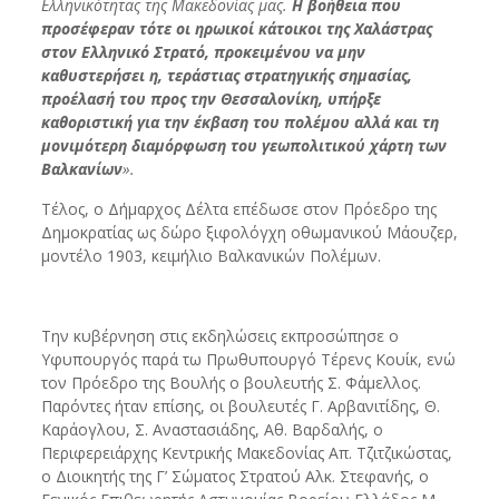
Ελληνικότητας της Μακεδονίας μας.
Η βοήθεια που
προσέφεραν τότε οι ηρωικοί κάτοικοι της Χαλάστρας
στον Ελληνικό Στρατό, προκειμένου να μην
καθυστερήσει η, τεράστιας στρατηγικής σημασίας,
προέλασή του προς την Θεσσαλονίκη, υπήρξε
καθοριστική για την έκβαση του πολέμου αλλά και τη
μονιμότερη διαμόρφωση του γεωπολιτικού χάρτη των
Βαλκανίων
».
Τέλος, ο Δήμαρχος Δέλτα επέδωσε στον Πρόεδρο της
Δημοκρατίας ως δώρο ξιφολόγχη οθωμανικού Μάουζερ,
μοντέλο 1903, κειμήλιο Βαλκανικών Πολέμων.
Την κυβέρνηση στις εκδηλώσεις εκπροσώπησε ο
Υφυπουργός παρά τω Πρωθυπουργό Τέρενς Κουίκ, ενώ
τον Πρόεδρο της Βουλής ο βουλευτής Σ. Φάμελλος.
Παρόντες ήταν επίσης, οι βουλευτές Γ. Αρβανιτίδης, Θ.
Καράογλου, Σ. Αναστασιάδης, Αθ. Βαρδαλής, ο
Περιφερειάρχης Κεντρικής Μακεδονίας Απ. Τζιτζικώστας,
ο Διοικητής της Γ’ Σώματος Στρατού Αλκ. Στεφανής, ο