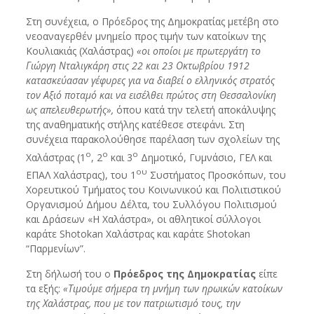
Στη συνέχεια, ο Πρόεδρος της Δημοκρατίας μετέβη στο
νεοαναγερθέν μνημείο προς τιμήν των κατοίκων της
Κουλιακιάς (Χαλάστρας)
«οι οποίοι με πρωτεργάτη το
Γιώργη Νταλιγκάρη στις 22 και 23 Οκτωβρίου 1912
κατασκεύασαν γέφυρες για να διαβεί ο ελληνικός στρατός
τον Αξιό ποταμό και να εισέλθει πρώτος στη Θεσσαλονίκη
ως απελευθερωτής»,
όπου κατά την τελετή αποκάλυψης
της αναθηματικής στήλης κατέθεσε στεφάνι. Στη
συνέχεια παρακολούθησε παρέλαση των σχολείων της
ο
ο
ο
Χαλάστρας (1
, 2
και 3
Δημοτικό, Γυμνάσιο, ΓΕΛ και
ου
ΕΠΑΛ Χαλάστρας), του 1
Συστήματος Προσκόπων, του
Χορευτικού Τμήματος του Κοινωνικού και Πολιτιστικού
Οργανισμού Δήμου Δέλτα, του Συλλόγου Πολιτισμού
και Δράσεων «Η Χαλάστρα», οι αθλητικοί σύλλογοι
καράτε Shotokan Χαλάστρας και καράτε Shotokan
“Παρμενίων”.
Στη δήλωσή του ο
Πρόεδρος της Δημοκρατίας
είπε
τα εξής:
«Τιμούμε σήμερα τη μνήμη των ηρωικών κατοίκων
της Χαλάστρας, που με τον πατριωτισμό τους, την