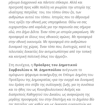
μήνυμα διαχρονικό και πάντοτε επίκαιρο. Αλλά και
προτροπή προς κάθε πολίτη να γνωρίσει την ιστορία της
ιδιαίτερης πατρίδας του, του τόπου όπου ζει, των
ανθρώπων αυτού του τόπου. Ιστορίες που το άθροισμά
τους ορίζει την εθνική μας υπερηφάνεια. Θέλω να σας
ευχαριστήσω από καρδιάς για την παρουσία σας σήμερα
εδώ, στο Δήμο Δέλτα. Έναν τόπο με ιστορία μακραίωνη. Με
προσφορά σε όλους τους εθνικούς αγώνες. Με προσφορά
στην εθνική οικονομία. Με προσφορά στο ανθρώπινο
δυναμικό της χώρας. Έναν τόπο που, δυστυχώς, κατά τις
τελευταίες δεκαετίες δεν αντιμετωπίστηκε από την τοπική
και κεντρική πολιτική όπως του άρμοζε»
.
Στη συνέχεια, η
Πρόεδρος του Δημοτικού
Συμβουλίου κ. Μ. Δημοπούλου
ανέγνωσε το
ομόφωνο ψήφισμα ανακήρυξης σε Επίτιμο Δημότη του
Προέδρου της Δημοκρατίας
«για την ενεργό και δυναμική
του δράση στο στίβο της συλλογικής ζωής, για τη συνέπεια
και το ήθος του ως Κοινοβουλευτικού Ανδρός και
διαπρεπούς Καθηγητού του Δικαίου, ως αναγνώριση της
μεγάλης προσφοράς του στην Επιστήμη και το Δημόσιο Βίο
της πατρίδος μας καθώς και ως έκφραση ευχαριστιών για