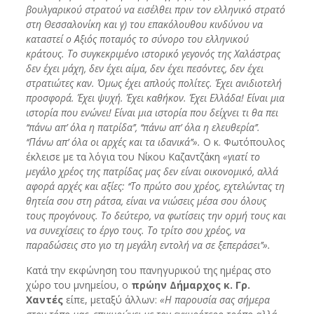
βουλγαρικού στρατού να εισέλθει πριν τον ελληνικό στρατό
στη Θεσσαλονίκη και γ) του επακόλουθου κινδύνου να
καταστεί ο Αξιός ποταμός το σύνορο του ελληνικού
κράτους. Το συγκεκριμένο ιστορικό γεγονός της Χαλάστρας
δεν έχει μάχη, δεν έχει αίμα, δεν έχει πεσόντες, δεν έχει
στρατιώτες καν. Όμως έχει απλούς πολίτες. Έχει ανιδιοτελή
προσφορά. Έχει ψυχή. Έχει καθήκον. Έχει Ελλάδα! Είναι μια
ιστορία που ενώνει! Είναι μια ιστορία που δείχνει τι θα πει
‘‘πάνω απ’ όλα η πατρίδα’’, ‘‘πάνω απ’ όλα η ελευθερία’’.
‘‘Πάνω απ’ όλα οι αρχές και τα ιδανικά’’».
Ο κ. Φωτόπουλος
έκλεισε με τα λόγια του Νίκου Καζαντζάκη
«γιατί το
μεγάλο χρέος της πατρίδας μας δεν είναι οικονομικό, αλλά
αφορά αρχές και αξίες: ‘‘Το πρώτο σου χρέος, εχτελώντας τη
θητεία σου στη ράτσα, είναι να νιώσεις μέσα σου όλους
τους προγόνους. Το δεύτερο, να φωτίσεις την ορμή τους και
να συνεχίσεις το έργο τους. Το τρίτο σου χρέος, να
παραδώσεις στο γιο τη μεγάλη εντολή να σε ξεπεράσει’’».
Κατά την εκφώνηση του πανηγυρικού της ημέρας στο
χώρο του μνημείου, ο
πρώην Δήμαρχος κ. Γρ.
Χαντές
είπε, μεταξύ άλλων:
«Η παρουσία σας σήμερα