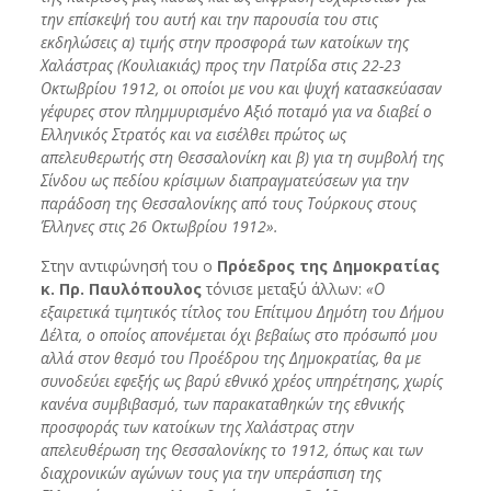
την επίσκεψή του αυτή και την παρουσία του στις
εκδηλώσεις α) τιμής στην προσφορά των κατοίκων της
Χαλάστρας (Κουλιακιάς) προς την Πατρίδα στις 22-23
Οκτωβρίου 1912, οι οποίοι με νου και ψυχή κατασκεύασαν
γέφυρες στον πλημμυρισμένο Αξιό ποταμό για να διαβεί ο
Ελληνικός Στρατός και να εισέλθει πρώτος ως
απελευθερωτής στη Θεσσαλονίκη και β) για τη συμβολή της
Σίνδου ως πεδίου κρίσιμων διαπραγματεύσεων για την
παράδοση της Θεσσαλονίκης από τους Τούρκους στους
Έλληνες στις 26 Οκτωβρίου 1912».
Στην αντιφώνησή του ο
Πρόεδρος της Δημοκρατίας
κ. Πρ. Παυλόπουλος
τόνισε μεταξύ άλλων:
«Ο
εξαιρετικά τιμητικός τίτλος του Επίτιμου Δημότη του Δήμου
Δέλτα, ο οποίος απονέμεται όχι βεβαίως στο πρόσωπό μου
αλλά στον θεσμό του Προέδρου της Δημοκρατίας, θα με
συνοδεύει εφεξής ως βαρύ εθνικό χρέος υπηρέτησης, χωρίς
κανένα συμβιβασμό, των παρακαταθηκών της εθνικής
προσφοράς των κατοίκων της Χαλάστρας στην
απελευθέρωση της Θεσσαλονίκης το 1912, όπως και των
διαχρονικών αγώνων τους για την υπεράσπιση της