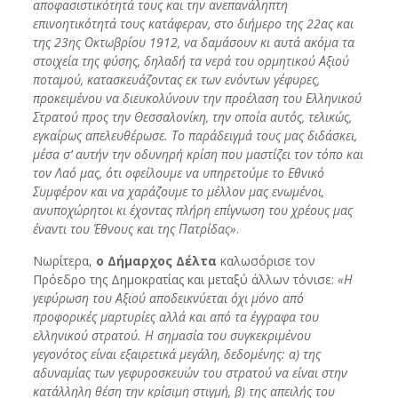
αποφασιστικότητά τους και την ανεπανάληπτη
επινοητικότητά τους κατάφεραν, στο διήμερο της 22ας και
της 23ης Οκτωβρίου 1912, να δαμάσουν κι αυτά ακόμα τα
στοιχεία της φύσης, δηλαδή τα νερά του ορμητικού Αξιού
ποταμού, κατασκευάζοντας εκ των ενόντων γέφυρες,
προκειμένου να διευκολύνουν την προέλαση του Ελληνικού
Στρατού προς την Θεσσαλονίκη, την οποία αυτός, τελικώς,
εγκαίρως απελευθέρωσε. Το παράδειγμά τους μας διδάσκει,
μέσα σ’ αυτήν την οδυνηρή κρίση που μαστίζει τον τόπο και
τον Λαό μας, ότι οφείλουμε να υπηρετούμε το Εθνικό
Συμφέρον και να χαράζουμε το μέλλον μας ενωμένοι,
ανυποχώρητοι κι έχοντας πλήρη επίγνωση του χρέους μας
έναντι του Έθνους και της Πατρίδας»
.
Νωρίτερα,
ο Δήμαρχος Δέλτα
καλωσόρισε τον
Πρόεδρο της Δημοκρατίας και μεταξύ άλλων τόνισε:
«Η
γεφύρωση του Αξιού αποδεικνύεται όχι μόνο από
προφορικές μαρτυρίες αλλά και από τα έγγραφα του
ελληνικού στρατού. Η σημασία του συγκεκριμένου
γεγονότος είναι εξαιρετικά μεγάλη, δεδομένης: α) της
αδυναμίας των γεφυροσκευών του στρατού να είναι στην
κατάλληλη θέση την κρίσιμη στιγμή, β) της απειλής του