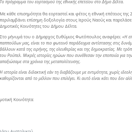
Το πρόγραμμα του εορτασμού της εθνικής επετείου στο Δήμο Δέλτα.
Με κάθε επισημότητα θα εορταστεί και φέτος η εθνική επέτειος της 
περιλαμβάνει επίσημη δοξολογία στους Ιερούς Ναούς και παρελάσει
Δημοτικές Κοινότητες του Δήμου Δέλτα.
Στο μήνυμά του ο Δήμαρχος Ευθύμιος Φωτόπουλος αναφέρει:
«Η ε
παππούδων μας, είναι το πιο φωτεινό παράδειγμα αντίστασης στις δυνάμ
βάλλουν κατά της ειρήνης, της ελευθερίας και της δημοκρατίας. Με τρ
του Ρούπελ. Μικρές ιστορίες ηρώων που συνέθεσαν την εποποιία για τη
απαξιώσαμε στα χρόνια της μεταπολίτευσης.
Η ιστορία είναι διδακτική εάν τη διαβάζουμε με εντιμότητα, χωρίς ιδεολη
καθορίζονται από το μέλλον που επιλέγει. Κι αυτό είναι κάτι που δεν αλλ
μοτική Κοινότητα:
ολάου Ανατολικού