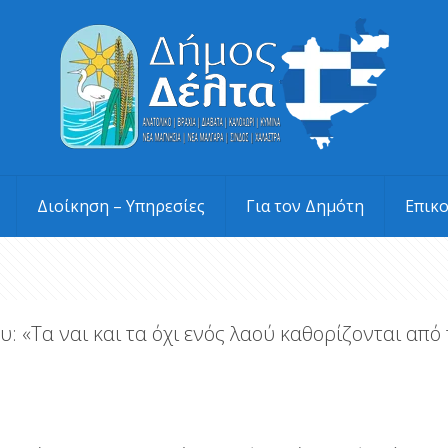
Διοίκηση – Υπηρεσίες
Για τον Δημότη
Επικ
 «Τα ναι και τα όχι ενός λαού καθορίζονται από 