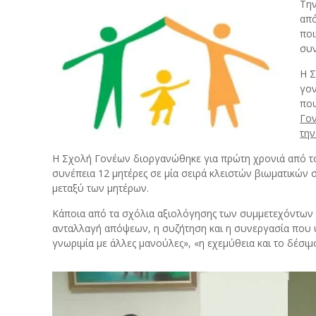
Την
από
ποι
συν
Η Σ
γον
που
Γο
την
Η Σχολή Γονέων διοργανώθηκε για πρώτη χρονιά από τον
συνέπεια 12 μητέρες σε μία σειρά κλειστών βιωματικών
μεταξύ των μητέρων.
Κάποια από τα σχόλια αξιολόγησης των συμμετεχόντων στ
ανταλλαγή απόψεων, η συζήτηση και η συνεργασία που υ
γνωριμία με άλλες μανούλες», «η εχεμύθεια και το δέσιμ