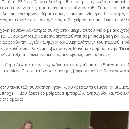
 Τετάρτη 23 Νοεμβρίου ολοκληρώθηκε ο πρώτος κύκλος σεμιναρίω
 οχτώ συναντήσεις, που πραγματοποιούνταν κάθε Τετάρτη σε αίθο
κίλη και περιλάμβανε θέματα όπως η επικοινωνία, η επιθετικότητα, 
εργασία σχολείου – οικογένειας, η διαχείριση της απώλειας και άλλ
χολή Γονέων Χαλάστρας συνεχίζεται μέχρι και τον Μάιο με ανοιχτές 
είς. Οι συναντήσεις θα πραγματοποιούνται σε μηνιαία βάση και ομιλ
 αφορούν την υγεία και ψυχοκοινωνική ανάπτυξη του παιδιού.
Πρώ
νέων Χαλάστρας θα είναι η ψυχολόγος Μαλάμα Σουμπάρα
την Τετά
 «Ανάπτυξη της διεκδικητικής συμπεριφοράς των παιδιών».
 Δήμο Δέλτα και την ψυχολόγο του προγράμματος «Βοήθεια στο Σπί
 σεμιναρίων. Οι συμμετέχουσες μητέρες βρήκαν πολύ ενδιαφέροντα κ
ην τελευταία συνάντηση ήταν: «μου άρεσαν τα θέματα, οι βιωματικ
πήρχε», «μου άρεσε το μοίρασμα εμπειριών, ανησυχιών και προβλημ
ο της ομάδας».