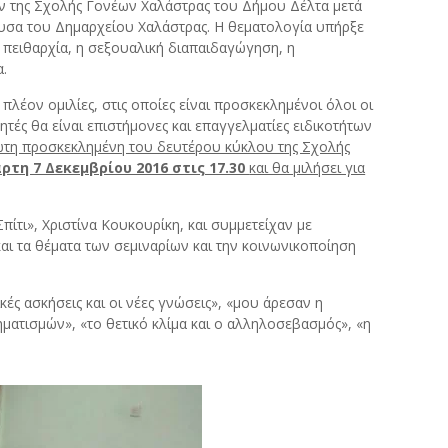
ν της Σχολής Γονέων Χαλάστρας του Δήμου Δέλτα μετά
υσα του Δημαρχείου Χαλάστρας. Η θεματολογία υπήρξε
η πειθαρχία, η σεξουαλική διαπαιδαγώγηση, η
α.
πλέον ομιλίες, στις οποίες είναι προσκεκλημένοι όλοι οι
ητές θα είναι επιστήμονες και επαγγελματίες ειδικοτήτων
τη προσκεκλημένη του δευτέρου κύκλου της Σχολής
ρτη 7 Δεκεμβρίου 2016 στις 17.30
και θα μιλήσει για
τι», Χριστίνα Κουκουρίκη, και συμμετείχαν με
αι τα θέματα των σεμιναρίων και την κοινωνικοποίηση
ές ασκήσεις και οι νέες γνώσεις», «μου άρεσαν η
ατισμών», «το θετικό κλίμα και ο αλληλοσεβασμός», «η