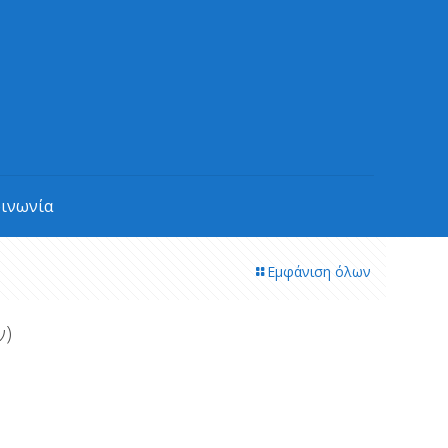
οινωνία
Εμφάνιση όλων
ν)