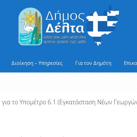
Διοίκηση – Υπηρεσίες
Για τον Δημότη
Επικ
για το Υπομέτρο 6.1 (Εγκατάσταση Νέων Γεωργώ