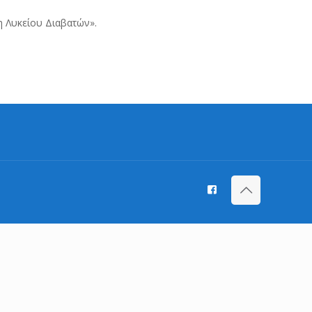
η Λυκείου Διαβατών».