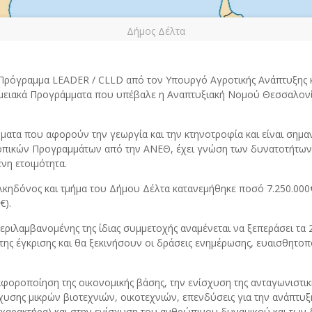
Δήμος Δέλτα
 Πρόγραμμα LEADER / CLLD από τον Υπουργό Αγροτικής Ανάπτυξης
μειακά Προγράμματα που υπέβαλε η Αναπτυξιακή Νομού Θεσσαλονίκ
μματα που αφορούν την γεωργία και την κτηνοτροφία και είναι ση
πικών Προγραμμάτων από την ΑΝΕΘ, έχει γνώση των δυνατοτήτων αξ
νη ετοιμότητα.
κηδόνος και τμήμα του Δήμου Δέλτα κατανεμήθηκε ποσό 7.250.000
€).
ιλαμβανομένης της ίδιας συμμετοχής αναμένεται να ξεπεράσει τα
ς έγκρισης και θα ξεκινήσουν οι δράσεις ενημέρωσης, ευαισθητοπο
οροποίηση της οικονομικής βάσης, την ενίσχυση της ανταγωνιστική
υσης μικρών βιοτεχνιών, οικοτεχνιών, επενδύσεις για την ανάπτυξ
αρακτήρα) και στην ενίσχυση του ανθρώπινου δυναμικού και των 