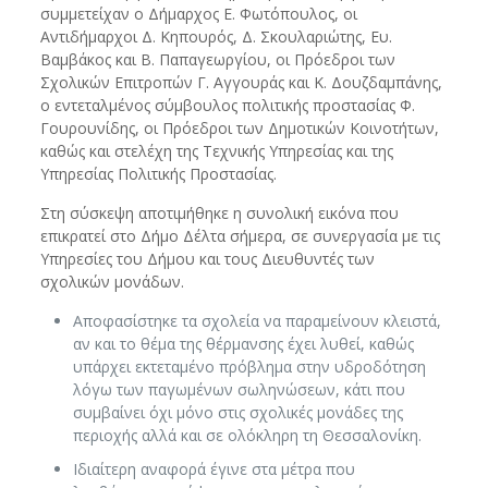
συμμετείχαν ο Δήμαρχος Ε. Φωτόπουλος, οι
Αντιδήμαρχοι Δ. Κηπουρός, Δ. Σκουλαριώτης, Ευ.
Βαμβάκος και Β. Παπαγεωργίου, οι Πρόεδροι των
Σχολικών Επιτροπών Γ. Αγγουράς και Κ. Δουζδαμπάνης,
ο εντεταλμένος σύμβουλος πολιτικής προστασίας Φ.
Γουρουνίδης, οι Πρόεδροι των Δημοτικών Κοινοτήτων,
καθώς και στελέχη της Τεχνικής Υπηρεσίας και της
Υπηρεσίας Πολιτικής Προστασίας.
Στη σύσκεψη αποτιμήθηκε η συνολική εικόνα που
επικρατεί στο Δήμο Δέλτα σήμερα, σε συνεργασία με τις
Υπηρεσίες του Δήμου και τους Διευθυντές των
σχολικών μονάδων.
Αποφασίστηκε τα σχολεία να παραμείνουν κλειστά,
αν και το θέμα της θέρμανσης έχει λυθεί, καθώς
υπάρχει εκτεταμένο πρόβλημα στην υδροδότηση
λόγω των παγωμένων σωληνώσεων, κάτι που
συμβαίνει όχι μόνο στις σχολικές μονάδες της
περιοχής αλλά και σε ολόκληρη τη Θεσσαλονίκη.
Ιδιαίτερη αναφορά έγινε στα μέτρα που