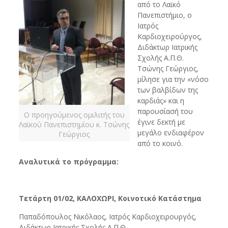
από το Λαϊκό
Πανεπιστήμιο, ο
Ιατρός
Καρδιοχειρούργος,
Διδάκτωρ Ιατρικής
Σχολής Α.Π.Θ.
Τσώνης Γεώργιος,
μίλησε για την «νόσο
των βαλβίδων της
καρδιάς» και η
παρουσίασή του
Ο προηγούμενος ομιλιτής του
έγινε δεκτή με
Λαϊκού Πανεπιστημίου κ. Τσώνης
μεγάλο ενδιαφέρον
Γεώργιος
από το κοινό.
Αναλυτικά το πρόγραμμα:
Τετάρτη 01/02, ΚΑΛΟΧΩΡΙ, Κοινοτικό Κατάστημα
Παπαδόπουλος Νικόλαος, Ιατρός Καρδιοχειρουργός,
Διδάκτωρ Ιατρικής Σχολής Α.Π.Θ.