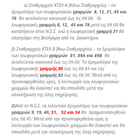
α) Σταθμαρχείο ΚΤΕΛ Α΄ (Κάτω Σταθμαρχείο) – τα
δρομολόγια των λεωφορειακών
γραμμών
8, 12, 31, 45 και
78
θα εκτελούνται κανονικά έως τις 09.00. Οι
λεωφορειακές
γραμμές
8, 12, 45 και 78
μετά τις 09.00΄ θα
καταλήγουν στον Ν.Σ.Σ. ενώ η λεωφορειακή
γραμμή 31
θα
επιστρέφει στη Βούλγαρη από τα Δικαστήρια.
β) Σταθμαρχείο ΚΤΕΛ Β΄ (Άνω Σταθμαρχείο) – τα δρομολόγια
των λεωφορειακών
γραμμών 81, 89Α και 89Β
θα
εκτελούνται κανονικά έως τις 09.00΄. Τα δρομολόγια της
λεωφορειακής
γραμμής 80
έως τις 08.45 και της
λεωφορειακής
γραμμής 82
έως τις 08.30΄. Μετά από τις
προαναφερθείσες ώρες, η λειτουργία των λεωφορειακών
γραμμών θα διακοπεί και θα επανέλθει μετά την
ολοκλήρωση της όλης επιχείρησης.
2)
Από το Ν.Σ.Σ. τα τελευταία δρομολόγια των λεωφορειακών
γραμμών 9, 19, 40,
51, 52 και 54
θα πραγματοποιηθούν
στις 08.45΄. Μετά από την προαναφερθείσα ώρα, η
λειτουργία των λεωφορειακών γραμμών θα διακοπεί και θα
επανέλθει μετά την ολοκλήρωση της όλης επιχείρησης.