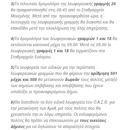
3)
Το τελευταίο δρομολόγιο της λεωφορειακής
γραμμής 20
θα πραγματοποιηθεί στις 08.45 από το Σταθμαρχείο
Μενεμένης. Μετά από την προαναφερθείσα ώρα, η
λειτουργία της λεωφορειακής γραμμής θα διακοπεί και θα
επανέλθει μετά την ολοκλήρωση της όλης επιχείρησης.
4)
Τα δρομολόγια των λεωφορειακών
γραμμών 1 και 18
θα
εκτελούνται κανονικά μέχρι τις 09.00΄. Μετά τις 09.00΄ οι
λεωφορειακές
γραμμές 1 και 18
θα τερματίζουν στο
Σταθμαρχείο Ευόσμου.
5)
Τα λεωφορεία των ειδικών για την περίσταση
λεωφορειακών γραμμών που θα φέρουν την
αρίθμηση 501
μέχρι και 508
θα μετακινούν
δωρεάν
τους πολίτες, μεταξύ
των σημείων επιβίβασης και αποβίβασης που έχουν
υποδείξει οι προαναφερόμενοι Δήμοι.
6)
Θα διατεθούν τα δύο ειδικά λεωφορεία του Ο.Α.Σ.Θ. για
την μετακίνηση των ΑμεΑ, για τους πολίτες που θα
χρειαστούν την εν λόγω υπηρεσία. Οι ενδιαφερόμενοι
πολίτες θα πρέπει να επικοινωνούν με
τους οικείους
Δήμους
για να δηλώσουν τα απαραίτητα στοιχεία.