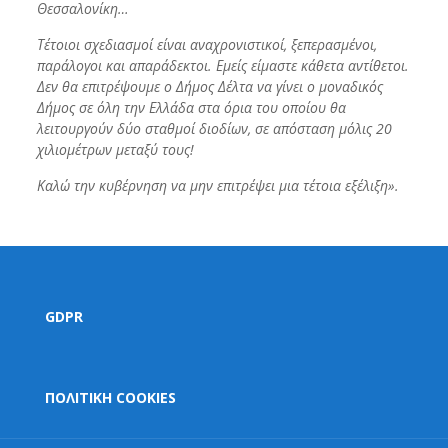
Θεσσαλονίκη…
Τέτοιοι σχεδιασμοί είναι αναχρονιστικοί, ξεπερασμένοι,
παράλογοι και απαράδεκτοι. Εμείς είμαστε κάθετα αντίθετοι.
Δεν θα επιτρέψουμε ο Δήμος Δέλτα να γίνει ο μοναδικός
Δήμος σε όλη την Ελλάδα στα όρια του οποίου θα
λειτουργούν δύο σταθμοί διοδίων, σε απόσταση μόλις 20
χιλιομέτρων μεταξύ τους!
Καλώ την κυβέρνηση να μην επιτρέψει μια τέτοια εξέλιξη».
GDPR
ΠΟΛΙΤΙΚΗ COOKIES