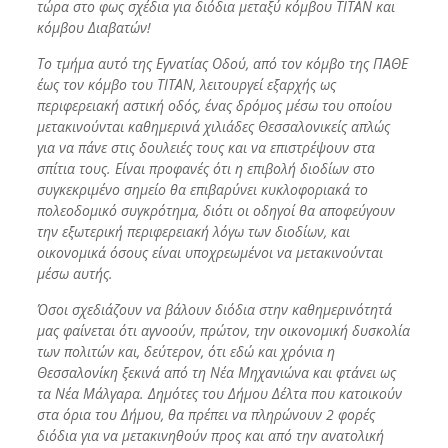
τώρα στο φως σχέδια για διόδια μεταξύ κόμβου ΤΙΤΑΝ και
κόμβου Διαβατών!
Το τμήμα αυτό της Εγνατίας Οδού, από τον κόμβο της ΠΑΘΕ
έως τον κόμβο του ΤΙΤΑΝ, λειτουργεί εξαρχής ως
περιφερειακή αστική οδός, ένας δρόμος μέσω του οποίου
μετακινούνται καθημερινά χιλιάδες Θεσσαλονικείς απλώς
για να πάνε στις δουλειές τους και να επιστρέψουν στα
σπίτια τους. Είναι προφανές ότι η επιβολή διοδίων στο
συγκεκριμένο σημείο θα επιβαρύνει κυκλοφοριακά το
πολεοδομικό συγκρότημα, διότι οι οδηγοί θα αποφεύγουν
την εξωτερική περιφερειακή λόγω των διοδίων, και
οικονομικά όσους είναι υποχρεωμένοι να μετακινούνται
μέσω αυτής.
Όσοι σχεδιάζουν να βάλουν διόδια στην καθημερινότητά
μας φαίνεται ότι αγνοούν, πρώτον, την οικονομική δυσκολία
των πολιτών και, δεύτερον, ότι εδώ και χρόνια η
Θεσσαλονίκη ξεκινά από τη Νέα Μηχανιώνα και φτάνει ως
τα Νέα Μάλγαρα. Δημότες του Δήμου Δέλτα που κατοικούν
στα όρια του Δήμου, θα πρέπει να πληρώνουν 2 φορές
διόδια για να μετακινηθούν προς και από την ανατολική