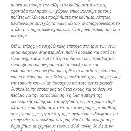
αποκαταστήσαμε την τάξη στην καθαριότητα και στη
φροντίδα των πράσινων χώρων, επικοινωνούμε με τους
πολίτες και λύνουμε προβλήματα της καθημερινότητας,
βελτιώνουμε συνεχώς το οδικό δίκτυο, αναδιοργανώσαμε το
στόλο των δημοτικών οχημάτων: είναι μόνο μερικά από όσα
πετύχαμε.
Θέλω, επίσης, να ευχηθώ καλή επιτυχία στο έργο των νέων
αντιδημάρχων. Μας περιμένει πολλή δουλειά και αυτό δεν
είναι σχήμα λόγου. Η δεύτερη δημοτική μας περίοδος θα
είναι εξίσου ενδιαφέρουσα και δύσκολη μιας και
καλούμαστε να συνεχίσουμε τη θετική πορεία της Διοίκησης
και να αυξήσουμε τους δείκτες αποδοτικότητας προς όφελος
της τοπικής κοινωνίας.
Υπάρχουν πάντοτε αντικειμενικές
δυσκολίες, τις οποίες μας τις θέτει ακόμη και το θεσμικό
πλαίσιο για την αυτοδιοίκηση ή η ίδια η εποχή της
οικονομικής κρίσης και της αβεβαιότητας στη χώρα. Παρ’
όλ’ αυτά, είμαι βέβαιος ότι θα τα καταφέρουμε, με διάθεση
συνεργασίας, με εργατικότητα, με αγάπη και ενδιαφέρον για
τις αγωνίες των συνδημοτών μας. Και ότι θα συνεχίσουμε
βήμα βήμα, με χαμηλούς τόνους αλλά πολλή δουλειά, να