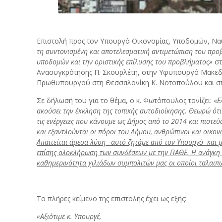
Επιστολή προς τον Υπουργό Οικονομίας, Υποδομών, Ναυ
τη συντονισμένη και αποτελεσματική αντιμετώπιση του προ
υποδομών και την οριστικής επίλυσης του προβλήματος»
στ
Ανασυγκρότησης Π. Σκουρλέτη, στην Υφυπουργό Μακεδον
Πρωθυπουργού στη Θεσσαλονίκη Κ. Νοτοπούλου και στ
Σε δήλωσή του για το θέμα, ο κ. Φωτόπουλος τονίζει: «
Ε
ακούσει την έκκληση της τοπικής αυτοδιοίκησης. Θεωρώ ότι η
τις ενέργειες που κάνουμε ως Δήμος από το 2014 και πιστεύ
και εξαντλούνται οι πόροι του Δήμου, ανθρώπινοι και οικον
Απαιτείται άμεσα λύση –αυτό ζητάμε από τον Υπουργό- κα
επίσης ολοκλήρωση των συνδέσεων με την ΠΑΘΕ. Η ανάγκη α
καθημερινότητα χιλιάδων συμπολιτών μας οι οποίοι ταλαιπω
Το πλήρες κείμενο της επιστολής έχει ως εξής:
«Αξιότιμε κ. Υπουργέ,