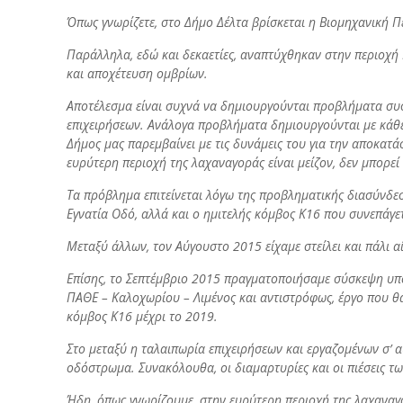
Όπως γνωρίζετε, στο Δήμο Δέλτα βρίσκεται η Βιομηχανική Πε
Παράλληλα, εδώ και δεκαετίες, αναπτύχθηκαν στην περιοχή
και αποχέτευση ομβρίων.
Αποτέλεσμα είναι συχνά να δημιουργούνται προβλήματα συσ
επιχειρήσεων. Ανάλογα προβλήματα δημιουργούνται με κάθε
Δήμος μας παρεμβαίνει με τις δυνάμεις του για την αποκα
ευρύτερη περιοχή της λαχαναγοράς είναι μείζον, δεν μπορεί
Τα πρόβλημα επιτείνεται λόγω της προβληματικής διασύνδε
Εγνατία Οδό, αλλά και ο ημιτελής κόμβος Κ16 που συνεπά
Μεταξύ άλλων, τον Αύγουστο 2015 είχαμε στείλει και πάλι α
Επίσης, το Σεπτέμβριο 2015 πραγματοποιήσαμε σύσκεψη υπό
ΠΑΘΕ – Καλοχωρίου – Λιμένος και αντιστρόφως, έργο που θ
κόμβος Κ16 μέχρι το 2019.
Στο μεταξύ η ταλαιπωρία επιχειρήσεων και εργαζομένων σ’ α
οδόστρωμα. Συνακόλουθα, οι διαμαρτυρίες και οι πιέσεις 
Ήδη, όπως γνωρίζουμε, στην ευρύτερη περιοχή της λαχανα