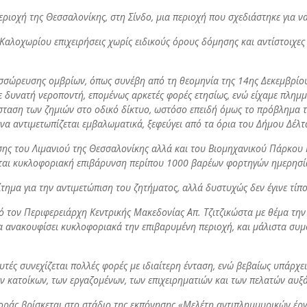
ριοχή της Θεσσαλονίκης, στη Σίνδο, μια περιοχή που σχεδιάστηκε για ν
 Καλοχωρίου επιχειρήσεις χωρίς ειδικούς όρους δόμησης και αντίστοιχ
σώρευσης ομβρίων, όπως συνέβη από τη θεομηνία της 14ης Δεκεμβρίου 
 δυνατή νεροποντή, επομένως αρκετές φορές ετησίως, ενώ είχαμε πλημμ
τάσταση των ζημιών στο οδικό δίκτυο, ωστόσο επειδή όμως το πρόβλημ
 να αντιμετωπίζεται εμβαλωματικά, ξεφεύγει από τα όρια του Δήμου Δέλτ
σης του Λιμανιού της Θεσσαλονίκης αλλά και του Βιομηχανικού Πάρκου
γεται κυκλοφοριακή επιβάρυνση περίπου 1000 βαρέων φορτηγών ημερησ
ίτημα για την αντιμετώπιση του ζητήματος, αλλά δυστυχώς δεν έγινε τίπο
 τον Περιφερειάρχη Κεντρικής Μακεδονίας Απ. Τζιτζικώστα με θέμα τη
α ανακουφίσει κυκλοφοριακά την επιβαρυμένη περιοχή, και μάλιστα συ
υτές συνεχίζεται πολλές φορές με ιδιαίτερη ένταση, ενώ βεβαίως υπάρχε
των κατοίκων, των εργαζομένων, των επιχειρηματιών και των πελατών α
γοράς βρίσκεται στο στάδιο της εκπόνησης «Μελέτη αντιπλημμυρικών έ