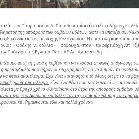
τιλίας και Τουρισμού κ. Δ. Παπαδημητρίου έστειλε ο Δήμαρχος Δ
βλήματος της απορροής των ομβρίων υδάτων, ώστε να υπάρξει συνολικ
ο οδικό δίκτυο της περιοχής Καλοχωρίου. Η επιστολή κοινοποιείται
ίας – Θράκης Μ. Κόλλια – Τσαρουχά, στον Περιφερειάρχη Απ. Τζιτ
ον Πρόεδρο της Εγνατία Οδός ΑΕ Απ. Αντωνούδη.
λπίζουμε αυτή τη φορά η κυβέρνηση να ακούσει τη φωνή απόγνωσης των
 πρωτοβουλία που πήραν οι επιχειρηματίες για να λυθούν τα προβλήματα σ
ω να φέρει αποτέλεσμα. Έχει γίνει κατανοητό από όλους ότι
με το να ρίχ
ομικοί, χωρίς αποτέλεσμα.
Είναι ένα θέμα που μας ξεπερνά ως αυτοδιοίκ
ι μάλιστα με βραχύ χρόνο υλοποίησης στο θέμα της απορροής ομβρίων 
νάπτυξης του Λιμανιού επιβάλλει τον ταχύ ρυθμό επίλυσης του προβλήμ
ρούνται και ζημιώνονται εδώ και πολλά χρόνια».