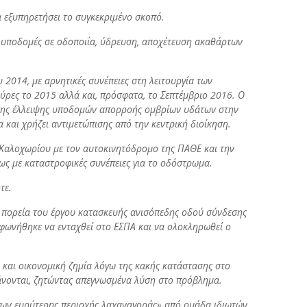
α εξυπηρετήσει το συγκεκριμένο σκοπό.
ες υποδομές σε οδοποιΐα, ύδρευση, αποχέτευση ακαθάρτων
2014, με αρνητικές συνέπειες στη λειτουργία των
ύρες το 2015 αλλά και, πρόσφατα, το Σεπτέμβριο 2016. Ο
α της έλλειψης υποδομών απορροής ομβρίων υδάτων στην
α και χρήζει αντιμετώπισης από την κεντρική διοίκηση.
 Καλοχωρίου με τον αυτοκινητόδρομο της ΠΑΘΕ και την
ίως με καταστροφικές συνέπειες για το οδόστρωμα.
τε.
ν πορεία του έργου κατασκευής ανισόπεδης οδού σύνδεσης
μφωνήθηκε να ενταχθεί στο ΕΣΠΑ και να ολοκληρωθεί ο
ι και οικονομική ζημία λόγω της κακής κατάστασης στο
υξάνονται, ζητώντας απεγνωσμένα λύση στο πρόβλημα.
ργων ευρύτερης περιοχής λαχαναγοράς» από ομάδα ιδιωτών