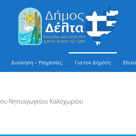
Διοίκηση – Υπηρεσίες
Για τον Δημότη
Επικ
1ου Νηπιαγωγείου Καλοχωρίου