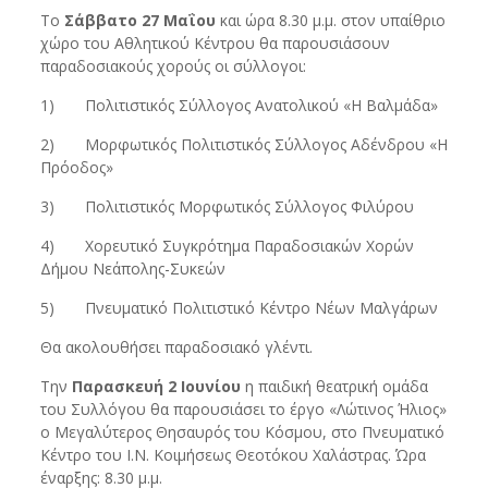
Το
Σάββατο 27 Μαΐου
και ώρα 8.30 μ.μ. στον υπαίθριο
χώρο του Αθλητικού Κέντρου θα παρουσιάσουν
παραδοσιακούς χορούς οι σύλλογοι:
1) Πολιτιστικός Σύλλογος Ανατολικού «Η Βαλμάδα»
2) Μορφωτικός Πολιτιστικός Σύλλογος Αδένδρου «Η
Πρόοδος»
3) Πολιτιστικός Μορφωτικός Σύλλογος Φιλύρου
4) Χορευτικό Συγκρότημα Παραδοσιακών Χορών
Δήμου Νεάπολης-Συκεών
5) Πνευματικό Πολιτιστικό Κέντρο Νέων Μαλγάρων
Θα ακολουθήσει παραδοσιακό γλέντι.
Την
Παρασκευή 2 Ιουνίου
η παιδική θεατρική ομάδα
του Συλλόγου θα παρουσιάσει το έργο «Λώτινος Ήλιος»
ο Μεγαλύτερος Θησαυρός του Κόσμου, στο Πνευματικό
Κέντρο του Ι.Ν. Κοιμήσεως Θεοτόκου Χαλάστρας. Ώρα
έναρξης: 8.30 μ.μ.