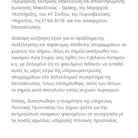
Περιφέρειας Κεντρικής Μακεδονίας και Αποκεντρωμένης
Διοίκησης Μακεδονίας – Θράκης, της Μεραρχίας
Υποστήριξης, του ΑΤ Σίνδου, της Πυροσβεστικής
Υπηρεσίας, της ΕΤΒΑ ΒΙ.ΠΕ. και του Δασαρχείου
Θεσσαλονίκης.
Ιδιαίτερη συζήτηση έγινε για το πρόβλημα της
ανεξέλεγκτης και παράνομης απόθεσης απορριμμάτων σε
χώρους του Δήμου, ιδίως σε σημεία εκατέρωθεν του
οικισμού Αγία Σοφία, στις όχθες του Γαλλικού ποταμού
κ.α., με δεδομένο ότι το φαινόμενο πιθανόν να ενταθεί
αυτές τις μέρες λόγω της υπερσυγκέντρωσης
απορριμμάτων στο πολεοδομικό συγκρότημα της
Θεσσαλονίκης. Όπως επισημάνθηκε, εκτός των άλλων,
τα σημεία αυτά αποτελούν εστίες συχνών πυρκαγιών.
Επίσης, διαπιστώθηκε η ετοιμότητα της υπηρεσίας
Πολιτικής Προστασίας του Δήμου Δέλτα για την
αντιμετώπιση σεισμικού φαινομένου σε συνεργασία με
τις λοιπές αρμόδιες υπηρεσίες πολιτικής προστασίας.