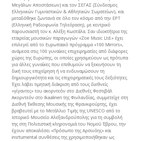
Μεγάλων Αποστάσεων) και τον ΣΕΓΑΣ (Σύνδεσμος
Ελληνικών Γυμναστικών & Αθλητικών Σωματείων), και
μεταδόθηκε ζωντανά σε όλο τον κόσμο από την ΕΡΤ
(Ελληνική Ραδιοφωνία Τηλεόραση), με κεντρικό
παρουσιαστή τον κ. Αλέξη Κωστάλα. Σαν ιδιοκτήτρια της
εταιρείας μουσικών παραγωγών «Zoe Music Ltd.» έχει
επιλεγεί από το Ευρωπαϊκό πρόγραμμα «100 Mirrors»,
ανάμεσα στις 100 γυναίκες επιχειρηματίες από διάφορες
χώρες της Ευρώπης, οι οποίες χρησιμεύουν ως πρότυπα
για άλλες γυναίκες που επιθυμούν να ξεκινήσουν τη
δική τους επιχείρηση ή να ενδυναμώσουν τη
δημιουργικότητα και τις επιχειρηματικές τους δεξιότητες.
Έχει λάβει τιμητική διάκριση από τους διεθνείς
«γίγαντες» του ακορντεόν στο Διεθνές Φεστιβάλ
Ακορντεόν στο Ikaalinen της Φινλανδίας, συμμετείχε στη
Διεθνή Έκθεσης Μουσικής της Φρανκφούρτης, έχει
βραβευτεί με το Μετάλλιο Τιμής της UNESCO από το
Ιστορικό Μουσείο Αλεξανδρούπολης για τη συμβολή
της στη Πολιτιστική κληρονομιά του Νομού Έβρου, την
έχουν αποκαλέσει «Πρόσωπο της Αρσινόης» και
insrtumental συνθέσεις της χρησιμοποιήθηκαν ως