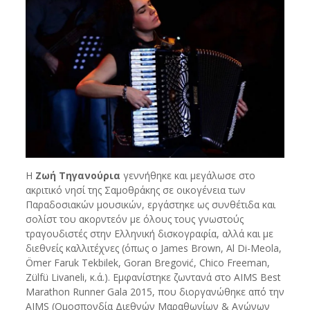
Η
Ζωή Τηγανούρια
γεννήθηκε και μεγάλωσε στο
ακριτικό νησί της Σαμοθράκης σε οικογένεια των
Παραδοσιακών μουσικών, εργάστηκε ως συνθέτιδα και
σολίστ του ακορντεόν με όλους τους γνωστούς
τραγουδιστές στην Ελληνική δισκογραφία, αλλά και με
διεθνείς καλλιτέχνες (όπως ο James Brown, Al Di-Meola,
Ömer Faruk Tekbilek, Goran Bregović, Chico Freeman,
Zülfü Livaneli, κ.ά.). Εμφανίστηκε ζωντανά στο AIMS Best
Marathon Runner Gala 2015, που διοργανώθηκε από την
AIMS (Ομοσπονδία Διεθνών Μαραθωνίων & Αγώνων