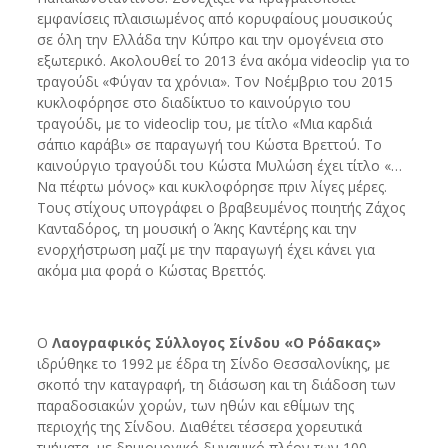
εμφανίσεις πλαισιωμένος από κορυφαίους μουσικούς
σε όλη την Ελλάδα την Κύπρο και την ομογένεια στο
εξωτερικό. Ακολουθεί το 2013 ένα ακόμα videoclip για το
τραγούδι «Φύγαν τα χρόνια». Τον Νοέμβριο του 2015
κυκλοφόρησε στο διαδίκτυο το καινούργιο του
τραγούδι, με το videoclip του, με τίτλο «Μια καρδιά
σάπιο καράβι» σε παραγωγή του Κώστα Βρεττού. Το
καινούργιο τραγούδι του Κώστα Μυλώση έχει τίτλο «…
Να πέφτω μόνος» και κυκλοφόρησε πριν λίγες μέρες.
Τους στίχους υπογράφει ο βραβευμένος ποιητής Ζάχος
Κανταδόρος, τη μουσική ο Άκης Καντέρης και την
ενορχήστρωση μαζί με την παραγωγή έχει κάνει για
ακόμα μια φορά ο Κώστας Βρεττός.
Ο
Λαογραφικός Σύλλογος Σίνδου «Ο Ρόδακας»
ιδρύθηκε το 1992 με έδρα τη Σίνδο Θεσσαλονίκης, με
σκοπό την καταγραφή, τη διάσωση και τη διάδοση των
παραδοσιακών χορών, των ηθών και εθίμων της
περιοχής της Σίνδου. Διαθέτει τέσσερα χορευτικά
τμήματα, με δημιουργικό δυναμικό πλέον των 100