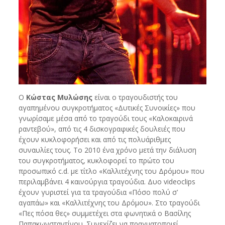
Ο
Κώστας Μυλώσης
είναι ο τραγουδιστής του
αγαπημένου συγκροτήματος «Δυτικές Συνοικίες» που
γνωρίσαμε μέσα από το τραγούδι τους «Καλοκαιρινά
ραντεβού», από τις 4 δισκογραφικές δουλειές που
έχουν κυκλοφορήσει και από τις πολυάριθμες
συναυλίες τους. Το 2010 ένα χρόνο μετά την διάλυση
του συγκροτήματος, κυκλοφορεί το πρώτο του
προσωπικό c.d. με τίτλο «Καλλιτέχνης του Δρόμου» που
περιλαμβάνει 4 καινούργια τραγούδια. Δυο videoclips
έχουν γυριστεί για τα τραγούδια «Πόσο πολύ σ’
αγαπάω» και «Καλλιτέχνης του Δρόμου». Στο τραγούδι
«Πες πόσα θες» συμμετέχει στα φωνητικά ο Βασίλης
Παπακωνσταντίνου. Συνεχίζει να πραγματοποιεί