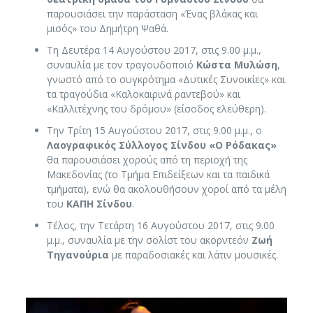
παρουσιάσει την παράσταση «Ένας βλάκας και
μισός» του Δημήτρη Ψαθά.
Τη Δευτέρα 14 Αυγούστου 2017, στις 9.00 μ.μ.,
συναυλία με τον τραγουδοποιό
Κώστα Μυλώση
,
γνωστό από το συγκρότημα «Δυτικές Συνοικίες» και
τα τραγούδια «Καλοκαιρινά ραντεβού» και
«Καλλιτέχνης του δρόμου» (είσοδος ελεύθερη).
Την Τρίτη 15 Αυγούστου 2017, στις 9.00 μ.μ., ο
Λαογραφικός Σύλλογος Σίνδου «Ο Ρόδακας»
θα παρουσιάσει χορούς από τη περιοχή της
Μακεδονίας (το Τμήμα Επιδείξεων και τα παιδικά
τμήματα), ενώ θα ακολουθήσουν χοροί από τα μέλη
του
ΚΑΠΗ Σίνδου
.
Τέλος, την Τετάρτη 16 Αυγούστου 2017, στις 9.00
μ.μ., συναυλία με την σολίστ του ακορντεόν
Ζωή
Τηγανούρια
με παραδοσιακές και λάτιν μουσικές.