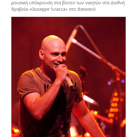
μουσική υπόκρουση στα βίντεο των νικητών στα Διεθνή
Βραβεία «Giuseppe Sciacca» στο Βατικανό.