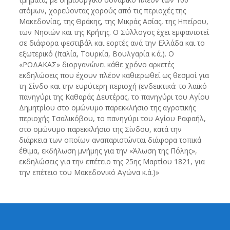
ατόμων, χορεύοντας χορούς από τις περιοχές της
Μακεδονίας, της Θράκης, της Μικράς Ασίας, της Ηπείρου,
των Νησιών και της Κρήτης. Ο Σύλλογος έχει εμφανιστεί
σε διάφορα φεστιβάλ και εορτές ανά την Ελλάδα και το
εξωτερικό (Ιταλία, Τουρκία, Βουλγαρία κ.ά.). Ο
«ΡΟΔΑΚΑΣ» διοργανώνει κάθε χρόνο αρκετές
εκδηλώσεις που έχουν πλέον καθιερωθεί ως θεσμοί για
τη Σίνδο και την ευρύτερη περιοχή (ενδεικτικά: το λαϊκό
πανηγύρι της Καθαράς Δευτέρας, το πανηγύρι του Αγίου
Δημητρίου στο ομώνυμο παρεκκλήσιο της αγροτικής
περιοχής Τσαλικόβου, το πανηγύρι του Αγίου Ραφαήλ,
στο ομώνυμο παρεκκλήσιο της Σίνδου, κατά την
διάρκεια των οποίων αναπαριστώνται διάφορα τοπικά
έθιμα, εκδήλωση μνήμης για την «Άλωση της Πόλης»,
εκδηλώσεις για την επέτειο της 25ης Μαρτίου 1821, για
την επέτειο του Μακεδονικό Αγώνα κ.ά.)»