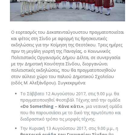
Ο εορτασμός του Δεκαπενταύγουστου πραγματοποιείται
και φέτος στη Σίνδο με αφορμή τις θρησκευτικές
εκδηλώσεις για την Κοίμηση της Θεοτόκου. Τρεις ημέρες
πριν τη μεγάλη γιορτή της Παναγίας, ο Κοινωνικός
Πολιτιστικός Οργανισμός Δήμου Δέλτα, σε συνεργασία
με την Δημοτική Κοινότητα Σίνδου, διοργανώνει
πολιτιστικές εκδηλώσεις, που θα πραγματοποιηθούν
στον αύλειο χώρο του παλιού Δημοτικού Σχολείου
(οδός Μ. Αλεξάνδρου).
Συγκεκριμένα:
Το Σάββατο 12 Αυγούστου 2017, στις 9.00 μ.μ. θα
πραγματοποιηθεί Φεστιβάλ Τέχνης από την ομάδα
«
Do
Something
– Κάνε κάτι»
, μια νεανική ομάδα
που θα παρουσιάσει με το δικό της πρωτότυπο και
διαδραστικό τρόπο τις μορφές τέχνης.
Την Κυριακή 13 Αυγούστου 2017, στις 9.00 μ.μ., η
θεατρική ομάδα του Γυμνασίου Σίνδου
θα