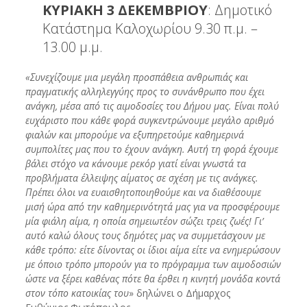
ΚΥΡΙΑΚΗ 3 ΔΕΚΕΜΒΡΙΟΥ
: Δημοτικό
Κατάστημα Καλοχωρίου 9.30 π.μ. –
13.00 μ.μ.
«Συνεχίζουμε μια μεγάλη προσπάθεια ανθρωπιάς και
πραγματικής αλληλεγγύης προς το συνάνθρωπο που έχει
ανάγκη, μέσα από τις αιμοδοσίες του Δήμου μας. Είναι πολύ
ευχάριστο που κάθε φορά συγκεντρώνουμε μεγάλο αριθμό
φιαλών και μπορούμε να εξυπηρετούμε καθημερινά
συμπολίτες μας που το έχουν ανάγκη. Αυτή τη φορά έχουμε
βάλει στόχο να κάνουμε ρεκόρ γιατί είναι γνωστά τα
προβλήματα έλλειψης αίματος σε σχέση με τις ανάγκες.
Πρέπει όλοι να ευαισθητοποιηθούμε και να διαθέσουμε
μισή ώρα από την καθημερινότητά μας για να προσφέρουμε
μία φιάλη αίμα, η οποία σημειωτέον σώζει τρεις ζωές! Γι’
αυτό καλώ όλους τους δημότες μας να συμμετάσχουν με
κάθε τρόπο: είτε δίνοντας οι ίδιοι αίμα είτε να ενημερώσουν
με όποιο τρόπο μπορούν για το πρόγραμμα των αιμοδοσιών
ώστε να ξέρει καθένας πότε θα έρθει η κινητή μονάδα κοντά
στον τόπο κατοικίας του
» δηλώνει ο Δήμαρχος