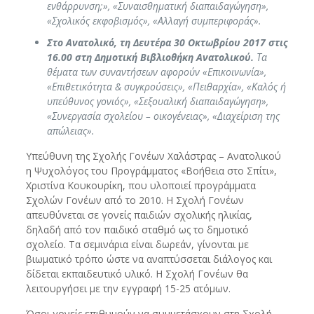
ενθάρρυνση;», «Συναισθηματική διαπαιδαγώγηση»,
«Σχολικός εκφοβισμός», «Αλλαγή συμπεριφοράς».
Στο Ανατολικό, τη Δευτέρα 30 Οκτωβρίου 2017 στις
16.00 στη Δημοτική Βιβλιοθήκη Ανατολικού.
Τα
θέματα των συναντήσεων αφορούν «Επικοινωνία»,
«Επιθετικότητα & συγκρούσεις», «Πειθαρχία», «Καλός ή
υπεύθυνος γονιός», «Σεξουαλική διαπαιδαγώγηση»,
«Συνεργασία σχολείου – οικογένειας», «Διαχείριση της
απώλειας».
Υπεύθυνη της Σχολής Γονέων Χαλάστρας – Ανατολικού
η Ψυχολόγος του Προγράμματος «Βοήθεια στο Σπίτι»,
Χριστίνα Κουκουρίκη, που υλοποιεί προγράμματα
Σχολών Γονέων από το 2010. Η Σχολή Γονέων
απευθύνεται σε γονείς παιδιών σχολικής ηλικίας,
δηλαδή από τον παιδικό σταθμό ως το δημοτικό
σχολείο. Τα σεμινάρια είναι δωρεάν, γίνονται με
βιωματικό τρόπο ώστε να αναπτύσσεται διάλογος και
δίδεται εκπαιδευτικό υλικό. Η Σχολή Γονέων θα
λειτουργήσει με την εγγραφή 15-25 ατόμων.
Όσοι γονείς επιθυμούν να συμμετάσχουν στη Σχολή